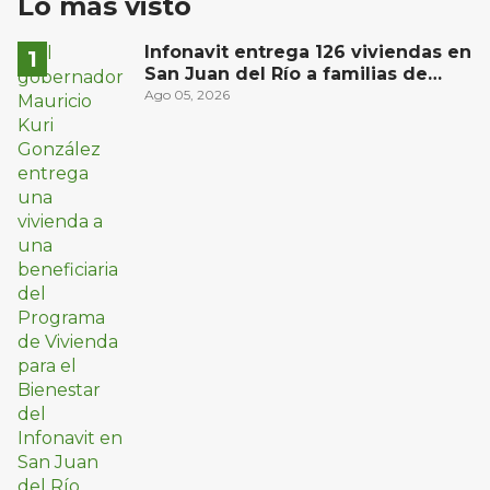
Lo más visto
Infonavit entrega 126 viviendas en
San Juan del Río a familias de
bajos ingresos
Ago 05, 2026