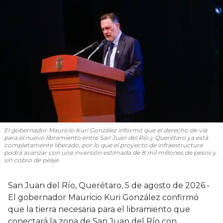
El gobernador Mauricio Kuri González informó que el derecho de vía
para el nuevo libramiento entre San Juan del Río y Querétaro ya está
completamente liberado, por lo que el proyecto de infraestructura
podrá avanzar con una inversión estimada de 8 mil millones de pesos y
sin cobro de peaje.
San Juan del Río, Querétaro, 5 de agosto de 2026.-
El gobernador Mauricio Kuri González confirmó
que la tierra necesaria para el libramiento que
conectará la zona de San Juan del Río con