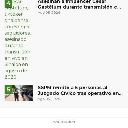
Asesinan a influencer César
Gastélum durante transmisión en
vivo en Sinaloa
Ago 05, 2026
SSPM remite a 5 personas al
Juzgado Cívico tras operativo en
San Juan del Río
Ago 05, 2026