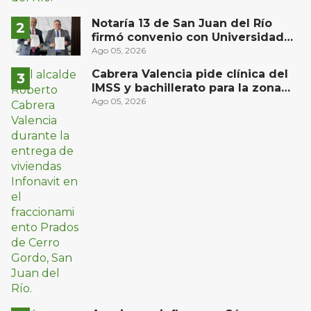
Notaría 13 de San Juan del Río
firmó convenio con Universidad
Privada del Bajío para recibir
Ago 05, 2026
estudiantes en prácticas
Cabrera Valencia pide clínica del
IMSS y bachillerato para la zona
oriente de San Juan del Río
Ago 05, 2026