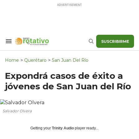
Skip
to
content
SUSCRIBIRME
Search
Buscar
&
Section
Navigation
Home
>
Querétaro
>
San Juan Del Río
Expondrá casos de éxito a
jóvenes de San Juan del Río
Salvador Olvera
Getting your
Trinity Audio
player ready...