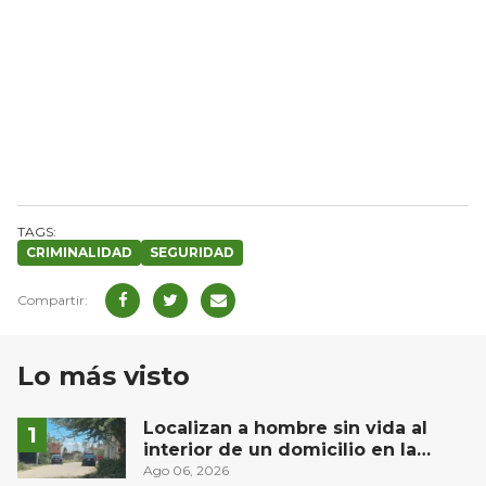
CRIMINALIDAD
SEGURIDAD
Lo más visto
Localizan a hombre sin vida al
interior de un domicilio en la
comunidad El Rodeo, San Juan del
Ago 06, 2026