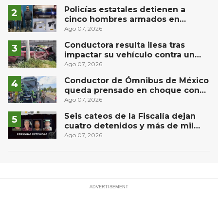
Río
Policías estatales detienen a
cinco hombres armados en
Puebla capital
Ago 07, 2026
Conductora resulta ilesa tras
impactar su vehículo contra un
muro en Huimilpan
Ago 07, 2026
Conductor de Ómnibus de México
queda prensado en choque con
materialista en San Juan del Río
Ago 07, 2026
Seis cateos de la Fiscalía dejan
cuatro detenidos y más de mil
dosis aseguradas en Querétaro
Ago 07, 2026