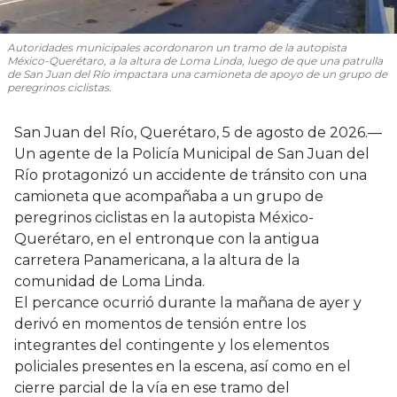
Autoridades municipales acordonaron un tramo de la autopista
México-Querétaro, a la altura de Loma Linda, luego de que una patrulla
de San Juan del Río impactara una camioneta de apoyo de un grupo de
peregrinos ciclistas.
San Juan del Río, Querétaro, 5 de agosto de 2026.—
Un agente de la Policía Municipal de San Juan del
Río protagonizó un accidente de tránsito con una
camioneta que acompañaba a un grupo de
peregrinos ciclistas en la autopista México-
Querétaro, en el entronque con la antigua
carretera Panamericana, a la altura de la
comunidad de Loma Linda.
El percance ocurrió durante la mañana de ayer y
derivó en momentos de tensión entre los
integrantes del contingente y los elementos
policiales presentes en la escena, así como en el
cierre parcial de la vía en ese tramo del