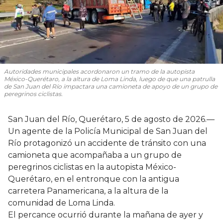
Autoridades municipales acordonaron un tramo de la autopista
México-Querétaro, a la altura de Loma Linda, luego de que una patrulla
de San Juan del Río impactara una camioneta de apoyo de un grupo de
peregrinos ciclistas.
San Juan del Río, Querétaro, 5 de agosto de 2026.—
Un agente de la Policía Municipal de San Juan del
Río protagonizó un accidente de tránsito con una
camioneta que acompañaba a un grupo de
peregrinos ciclistas en la autopista México-
Querétaro, en el entronque con la antigua
carretera Panamericana, a la altura de la
comunidad de Loma Linda.
El percance ocurrió durante la mañana de ayer y