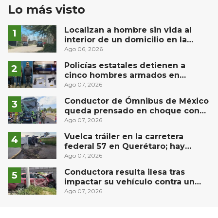
Lo más visto
Localizan a hombre sin vida al
interior de un domicilio en la
comunidad El Rodeo, San Juan del
Ago 06, 2026
Río
Policías estatales detienen a
cinco hombres armados en
Puebla capital
Ago 07, 2026
Conductor de Ómnibus de México
queda prensado en choque con
materialista en San Juan del Río
Ago 07, 2026
Vuelca tráiler en la carretera
federal 57 en Querétaro; hay
derrame de combustible
Ago 07, 2026
controlado, sin lesionados
Conductora resulta ilesa tras
impactar su vehículo contra un
muro en Huimilpan
Ago 07, 2026