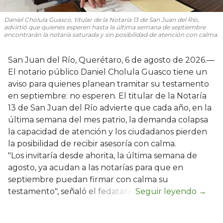
Daniel Cholula Guasco, titular de la Notaría 13 de San Juan del Río,
advirtió que quienes esperen hasta la última semana de septiembre
encontrarán la notaría saturada y sin posibilidad de atención con calma.
San Juan del Río, Querétaro, 6 de agosto de 2026.—
El notario público Daniel Cholula Guasco tiene un
aviso para quienes planean tramitar su testamento
en septiembre: no esperen. El titular de la Notaría
13 de San Juan del Río advierte que cada año, en la
última semana del mes patrio, la demanda colapsa
la capacidad de atención y los ciudadanos pierden
la posibilidad de recibir asesoría con calma.
"Los invitaría desde ahorita, la última semana de
agosto, ya acudan a las notarías para que en
septiembre puedan firmar con calma su
testamento", señaló el fedatario.