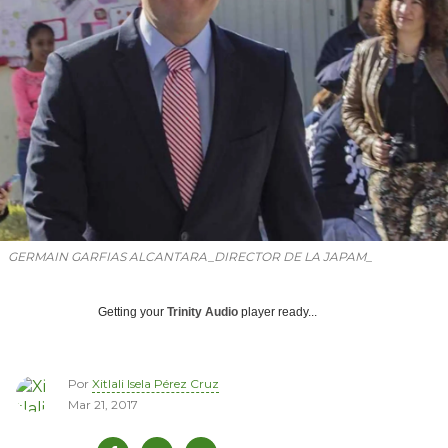
GERMAIN GARFIAS ALCANTARA_DIRECTOR DE LA JAPAM_
Getting your
Trinity Audio
player ready...
Por
Xitlali Isela Pérez Cruz
Mar 21, 2017