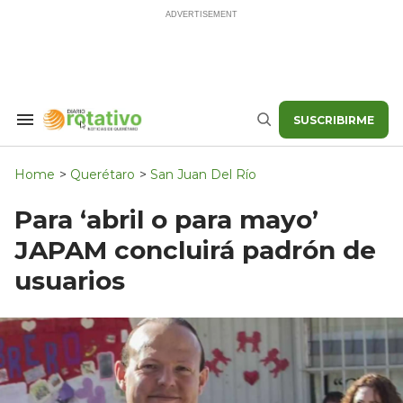
Skip
to
content
SUSCRIBIRME
Search
Buscar
&
Section
Navigation
Home
>
Querétaro
>
San Juan Del Río
Para ‘abril o para mayo’
JAPAM concluirá padrón de
usuarios