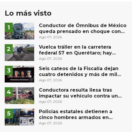
Lo más visto
Conductor de Ómnibus de México
queda prensado en choque con
materialista en San Juan del Río
Ago 07, 2026
Vuelca tráiler en la carretera
federal 57 en Querétaro; hay
derrame de combustible
Ago 07, 2026
controlado, sin lesionados
Seis cateos de la Fiscalía dejan
cuatro detenidos y más de mil
dosis aseguradas en Querétaro
Ago 07, 2026
Conductora resulta ilesa tras
impactar su vehículo contra un
muro en Huimilpan
Ago 07, 2026
Policías estatales detienen a
cinco hombres armados en
Puebla capital
Ago 07, 2026