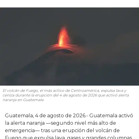
El volcán de Fuego, el más activo de Centroamérica, expulsa lava y
ceniza durante la erupción del 4 de agosto de 2026 que activó alerta
naranja en Guatemala
Guatemala, 4 de agosto de 2026.- Guatemala activó
la alerta naranja —segundo nivel más alto de
emergencia— tras una erupción del volcán de
Fuego que expulsa lava, gases y grandes columnas