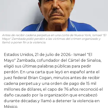
Antes de recibir cadena perpetua en una corte de Nueva York, Ismael "El
Mayo" Zambada pidió perdón a las víctimas del crimen organizado y
llamó a poner fin a la violencia.
Estados Unidos, 21 de julio de 2026.- Ismael "El
Mayo" Zambada, cofundador del Cártel de Sinaloa,
eligió sus últimas palabras públicas para pedir
perdón. En una carta que leyó en español ante el
juez federal Brian Cogan, minutos antes de recibir
cadena perpetua y una orden de pago de 15 mil
millones de dólares, el capo de 76 años reconoció el
daño causado por la organización que encabezó
durante décadas y llamó a detener la violencia en
México.