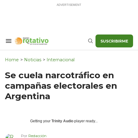
Skip
to
content
SUSCRIBIRME
Search
Buscar
&
Section
Navigation
Home
>
Noticias
>
Internacional
Se cuela narcotráfico en
campañas electorales en
Argentina
Getting your
Trinity Audio
player ready...
Por
Redacción