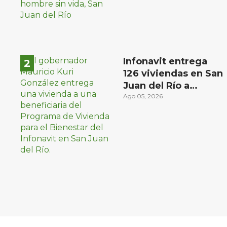
Infonavit entrega
126 viviendas en San
Juan del Río a
familias de bajos
Ago 05, 2026
ingresos