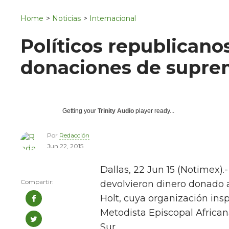
Navigation
San Juan del Río
Home
>
Noticias
>
Internacional
Municipios
Políticos republican
donaciones de supre
Getting your
Trinity Audio
player ready...
Por
Redacción
Jun 22, 2015
Dallas, 22 Jun 15 (Notimex).
devolvieron dinero donado 
Holt, cuya organización insp
Metodista Episcopal Africa
Sur.