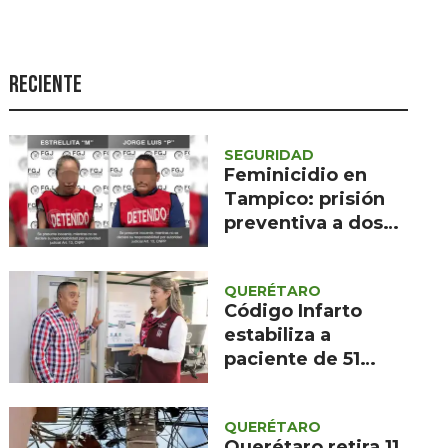
Seguridad
Ciencia y
tecnología
Reciente
Política
Turismo
SEGURIDAD
Feminicidio en
Asuntos Sociales
Tampico: prisión
preventiva a dos
Estilo de vida
imputados
Opinión
QUERÉTARO
Código Infarto
estabiliza a
paciente de 51
años en clínica de
Querétaro
QUERÉTARO
Querétaro retira 11