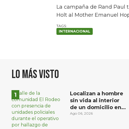
La campaña de Rand Paul t
Holt al Mother Emanuel Ho
INTERNACIONAL
Lo más visto
Localizan a hombre
sin vida al interior
de un domicilio en
la comunidad El
Ago 06, 2026
Rodeo, San Juan del
Río