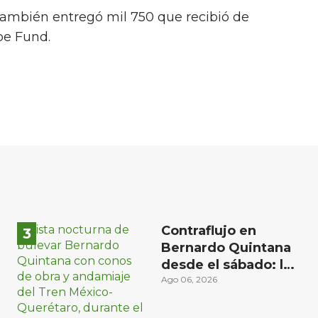
ambién entregó mil 750 que recibió de
pe Fund.
Contraflujo en
Bernardo Quintana
desde el sábado: la
etapa más compleja
Ago 06, 2026
del operativo vial