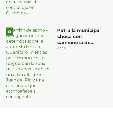
Patrulla municipal
choca con
camioneta de
peregrinos ciclistas
Ago 06, 2026
en la autopista
México-Querétaro