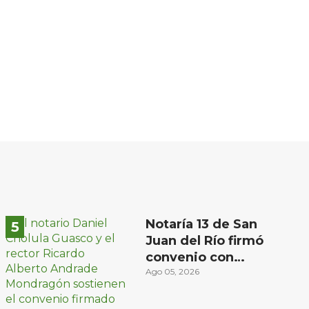
Notaría 13 de San
Juan del Río firmó
convenio con
Universidad Privada
Ago 05, 2026
del Bajío para recibir
estudiantes en