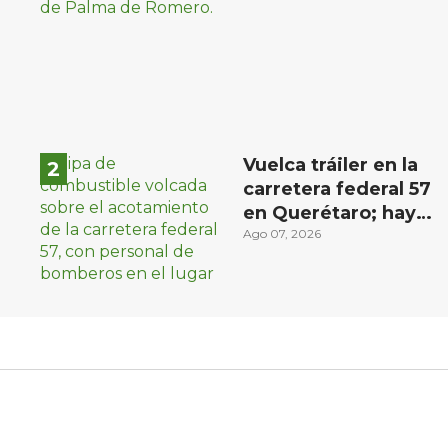
Vuelca tráiler en la
carretera federal 57
en Querétaro; hay
derrame de
Ago 07, 2026
combustible
controlado, sin
lesionados