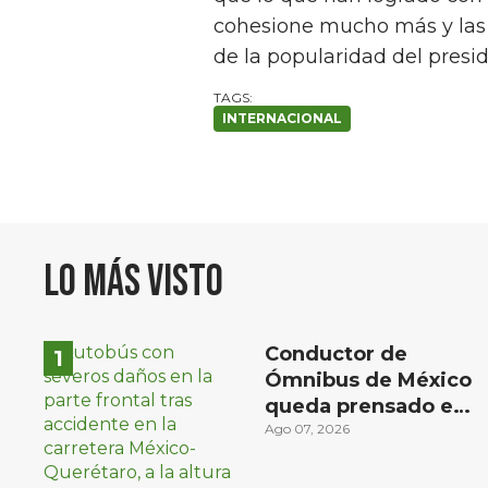
cohesione mucho más y las 
de la popularidad del presi
INTERNACIONAL
Lo más visto
Conductor de
Ómnibus de México
queda prensado en
choque con
Ago 07, 2026
materialista en San
Juan del Río