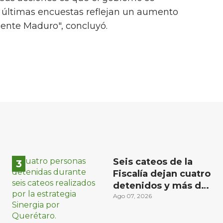
últimas encuestas reflejan un aumento
dente Maduro", concluyó.
Seis cateos de la
Fiscalía dejan cuatro
detenidos y más de
mil dosis
Ago 07, 2026
aseguradas en
Querétaro