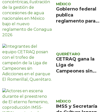
MÉXICO
Gobierno federal
publica
reglamento para
evitar caducidad
de concesiones de
agua
QUERÉTARO
CETRAQ gana la
Liga de
Campeones sin
Adicciones
organizada por
Reencuentro en el
Romerillal
MÉXICO
IMSS y Secretaría