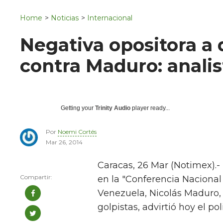
Navigation
San Juan del Río
Home
>
Noticias
>
Internacional
Municipios
Negativa opositora a 
contra Maduro: analis
Getting your
Trinity Audio
player ready...
Por
Noemi Cortés
Mar 26, 2014
Caracas, 26 Mar (Notimex).- 
en la "Conferencia Nacional
Venezuela, Nicolás Maduro, 
golpistas, advirtió hoy el po