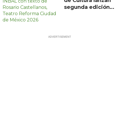
de Cultura lanzan
segunda edición
de Escenarios con
100 proyectos en
21 estados