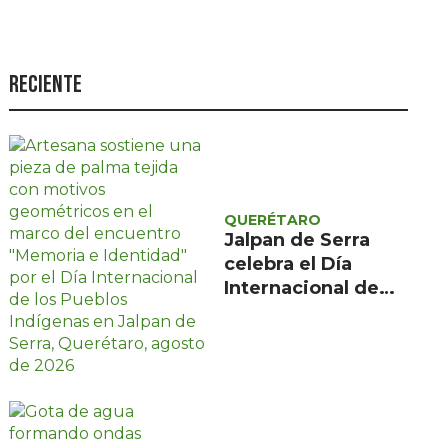
Seguridad
Ciencia y
tecnología
Reciente
Política
Turismo
Asuntos Sociales
QUERÉTARO
Estilo de vida
Jalpan de Serra
celebra el Día
Opinión
Internacional de
los Pueblos
Indígenas con
encuentro gratuito
de tres días