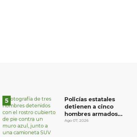
Policías estatales
detienen a cinco
hombres armados
en Puebla capital
Ago 07, 2026