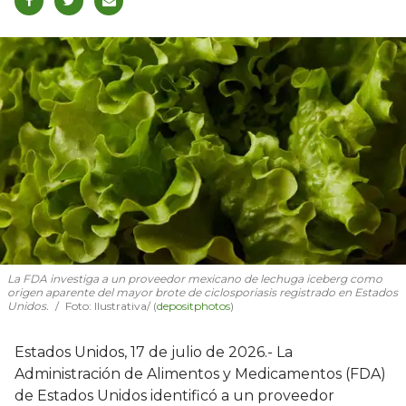
La FDA investiga a un proveedor mexicano de lechuga iceberg como
origen aparente del mayor brote de ciclosporiasis registrado en Estados
Unidos.
Foto: Ilustrativa/ (
depositphotos
)
Estados Unidos, 17 de julio de 2026.- La
Administración de Alimentos y Medicamentos (FDA)
de Estados Unidos identificó a un proveedor