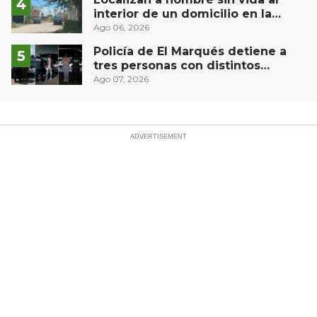
interior de un domicilio en la
comunidad El Rodeo, San Juan del
Ago 06, 2026
Río
Policía de El Marqués detiene a
tres personas con distintos
narcóticos
Ago 07, 2026