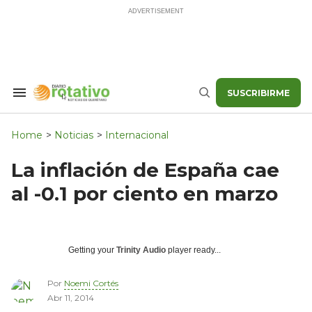
Skip
to
content
SUSCRIBIRME
Search
Buscar
&
Section
Navigation
Home
>
Noticias
>
Internacional
La inflación de España cae
al -0.1 por ciento en marzo
Getting your
Trinity Audio
player ready...
Por
Noemi Cortés
Abr 11, 2014