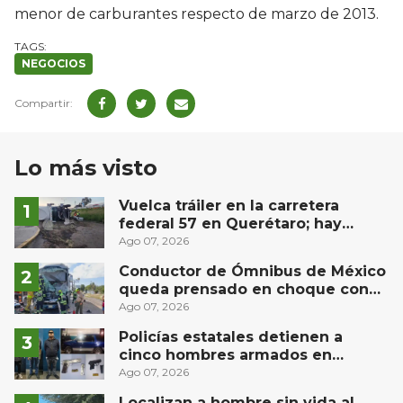
menor de carburantes respecto de marzo de 2013.
NEGOCIOS
Lo más visto
Vuelca tráiler en la carretera
federal 57 en Querétaro; hay
derrame de combustible
Ago 07, 2026
controlado, sin lesionados
Conductor de Ómnibus de México
queda prensado en choque con
materialista en San Juan del Río
Ago 07, 2026
Policías estatales detienen a
cinco hombres armados en
Puebla capital
Ago 07, 2026
Localizan a hombre sin vida al