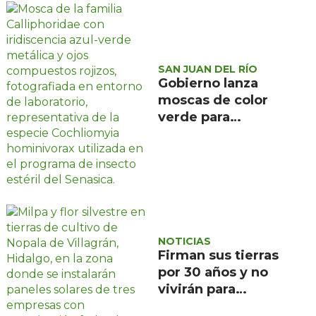
SAN JUAN DEL RÍO
Gobierno lanza
moscas de color
verde para
combatir el
gusano
barrenador: no las
mates
NOTICIAS
Firman sus tierras
por 30 años y no
vivirán para
recuperarlas: el