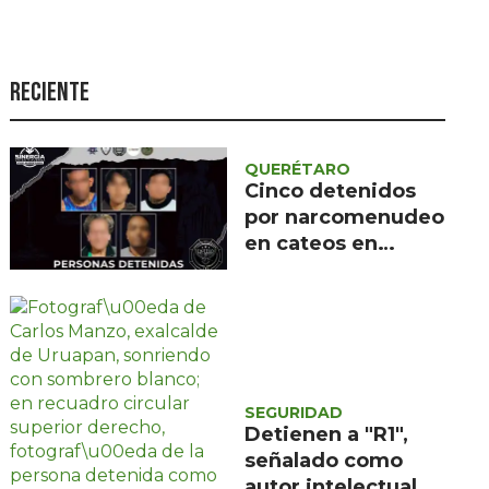
Seguridad
Ciencia y
tecnología
Reciente
Política
Turismo
QUERÉTARO
Cinco detenidos
Asuntos Sociales
por narcomenudeo
en cateos en
Estilo de vida
Cadereyta y
Opinión
Ezequiel Montes
SEGURIDAD
Detienen a "R1",
señalado como
autor intelectual