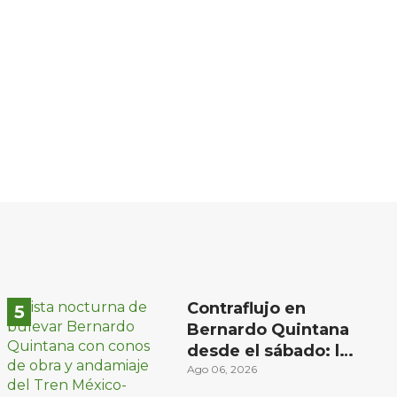
Contraflujo en
Bernardo Quintana
desde el sábado: la
etapa más compleja
Ago 06, 2026
del operativo vial