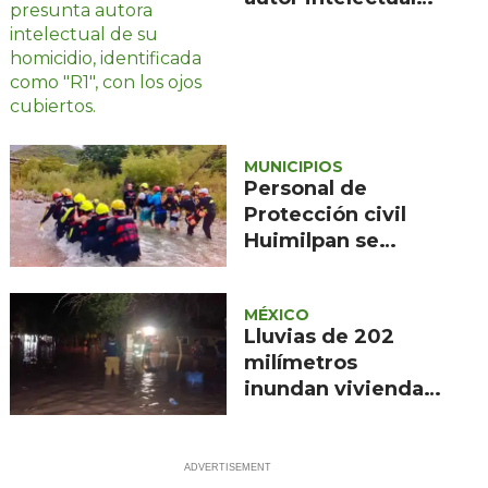
del homicidio de
Manzo
MUNICIPIOS
Personal de
Protección civil
Huimilpan se
capacita en
rescate acuático
MÉXICO
Lluvias de 202
milímetros
inundan viviendas
en Mocorito y
Guasave