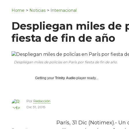
Navigation
San Juan del Río
Home
>
Noticias
>
Internacional
Municipios
Despliegan miles de p
fiesta de fin de año
Despliegan miles de policías en París por fiesta de fin de año.
Getting your
Trinity Audio
player ready...
Por
Redacción
Dic 31, 2015
París, 31 Dic (Notimex).- Un d