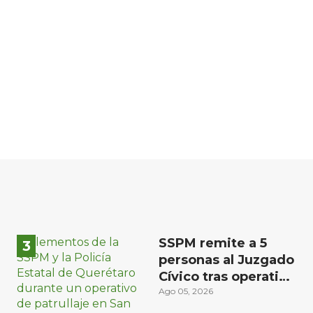
SSPM remite a 5
personas al Juzgado
Cívico tras operativo
en San Juan del Río
Ago 05, 2026