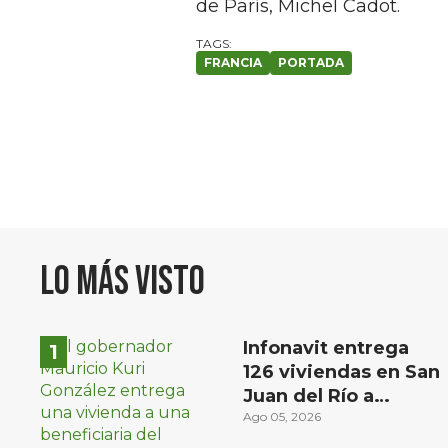
de París, Michel Cadot.
FRANCIA
PORTADA
Lo más visto
Infonavit entrega
126 viviendas en San
Juan del Río a
familias de bajos
Ago 05, 2026
ingresos