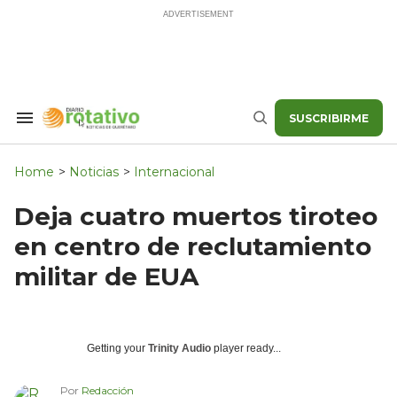
Skip
to
content
SUSCRIBIRME
Search
Buscar
&
Section
Navigation
Home
>
Noticias
>
Internacional
Deja cuatro muertos tiroteo
en centro de reclutamiento
militar de EUA
Getting your
Trinity Audio
player ready...
Por
Redacción