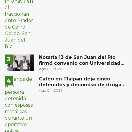
Notaría 13 de San Juan del Río
firmó convenio con Universidad
del Bajío para recibir estudiantes
Ago 05, 2026
en prácticas
Cateo en Tlalpan deja cinco
detenidos y decomiso de droga y
un arma
Ago 04, 2026