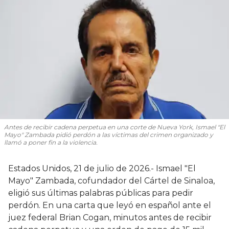
Antes de recibir cadena perpetua en una corte de Nueva York, Ismael "El
Mayo" Zambada pidió perdón a las víctimas del crimen organizado y
llamó a poner fin a la violencia.
Estados Unidos, 21 de julio de 2026.- Ismael "El
Mayo" Zambada, cofundador del Cártel de Sinaloa,
eligió sus últimas palabras públicas para pedir
perdón. En una carta que leyó en español ante el
juez federal Brian Cogan, minutos antes de recibir