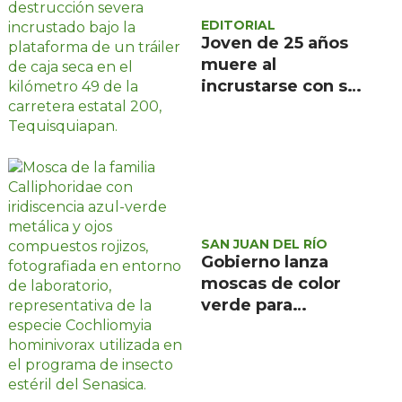
EDITORIAL
Joven de 25 años
muere al
incrustarse con su
camioneta bajo un
tráiler en la
carretera estatal
200, en
Tequisquiapan
SAN JUAN DEL RÍO
Gobierno lanza
moscas de color
verde para
combatir el
gusano
barrenador: no las
mates