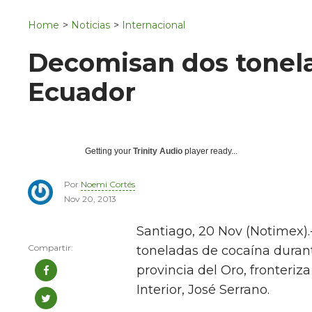
Navigation
San Juan del Río
Home
>
Noticias
>
Internacional
Municipios
Decomisan dos tonela
Ecuador
Getting your
Trinity Audio
player ready...
Por
Noemi Cortés
Nov 20, 2013
Santiago, 20 Nov (Notimex).
toneladas de cocaína durant
provincia del Oro, fronteriz
Interior, José Serrano.