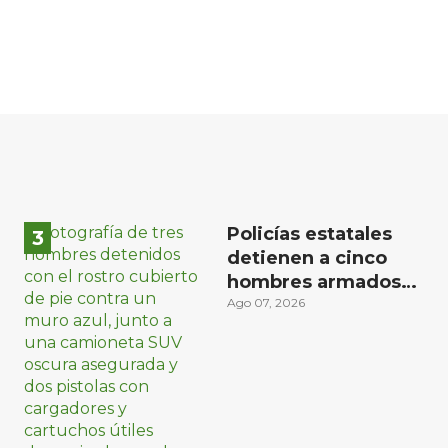
Policías estatales
detienen a cinco
hombres armados
en Puebla capital
Ago 07, 2026