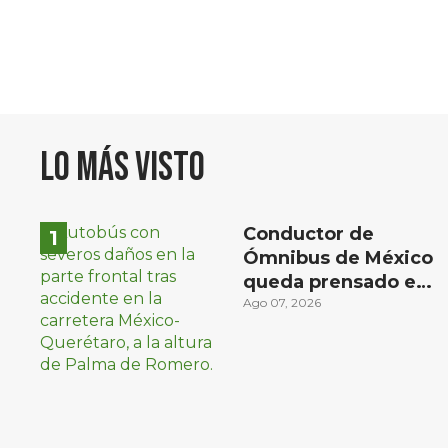
Lo más visto
Conductor de
Ómnibus de México
queda prensado en
choque con
Ago 07, 2026
materialista en San
Juan del Río