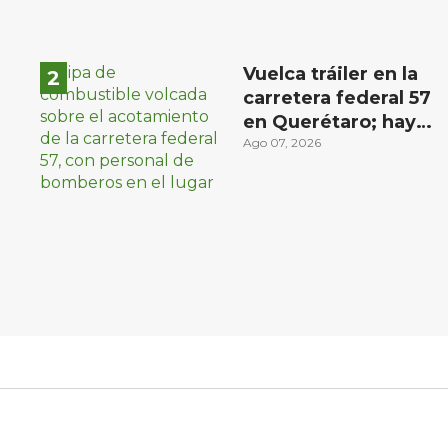
Vuelca tráiler en la
carretera federal 57
en Querétaro; hay
derrame de
Ago 07, 2026
combustible
controlado, sin
lesionados