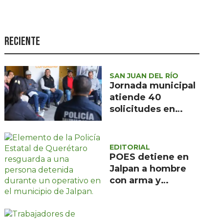
Seguridad
Ciencia y
tecnología
Reciente
Política
Turismo
SAN JUAN DEL RÍO
Jornada municipal
Asuntos Sociales
atiende 40
solicitudes en
Estilo de vida
Barranca de
Opinión
Cocheros
EDITORIAL
POES detiene en
Jalpan a hombre
con arma y
cartuchos sin
licencia