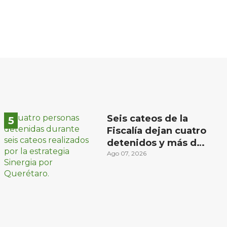
Seis cateos de la
Fiscalía dejan cuatro
detenidos y más de
mil dosis
Ago 07, 2026
aseguradas en
Querétaro