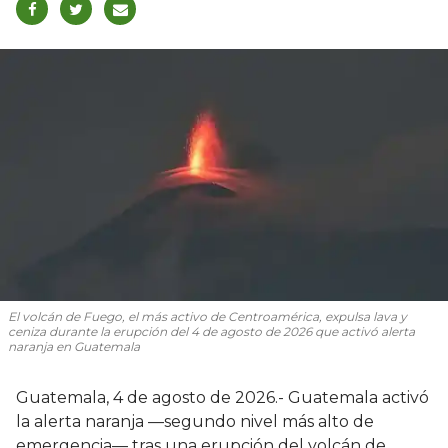
El volcán de Fuego, el más activo de Centroamérica, expulsa lava y
ceniza durante la erupción del 4 de agosto de 2026 que activó alerta
naranja en Guatemala
Guatemala, 4 de agosto de 2026.- Guatemala activó
la alerta naranja —segundo nivel más alto de
emergencia— tras una erupción del volcán de