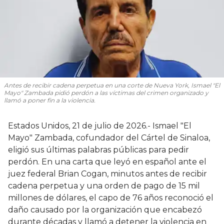
Antes de recibir cadena perpetua en una corte de Nueva York, Ismael "El
Mayo" Zambada pidió perdón a las víctimas del crimen organizado y
llamó a poner fin a la violencia.
Estados Unidos, 21 de julio de 2026.- Ismael "El
Mayo" Zambada, cofundador del Cártel de Sinaloa,
eligió sus últimas palabras públicas para pedir
perdón. En una carta que leyó en español ante el
juez federal Brian Cogan, minutos antes de recibir
cadena perpetua y una orden de pago de 15 mil
millones de dólares, el capo de 76 años reconoció el
daño causado por la organización que encabezó
durante décadas y llamó a detener la violencia en