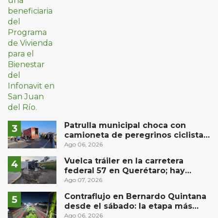
Patrulla municipal choca con
camioneta de peregrinos ciclistas
en la autopista México-Querétaro
Ago 06, 2026
Vuelca tráiler en la carretera
federal 57 en Querétaro; hay
derrame de combustible
Ago 07, 2026
controlado, sin lesionados
Contraflujo en Bernardo Quintana
desde el sábado: la etapa más
compleja del operativo vial
Ago 06, 2026