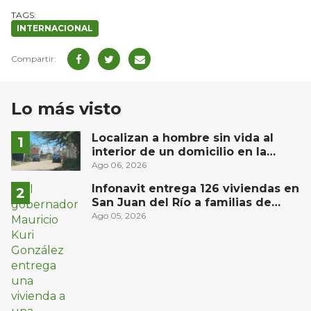
INTERNACIONAL
Lo más visto
Localizan a hombre sin vida al
interior de un domicilio en la
comunidad El Rodeo, San Juan del
Ago 06, 2026
Río
Infonavit entrega 126 viviendas en
San Juan del Río a familias de
bajos ingresos
Ago 05, 2026