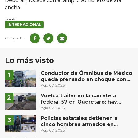
Deborah, tocada con el amplio sombrero de ala
ancha.
INTERNACIONAL
Lo más visto
Conductor de Ómnibus de México
queda prensado en choque con
materialista en San Juan del Río
Ago 07, 2026
Vuelca tráiler en la carretera
federal 57 en Querétaro; hay
derrame de combustible
Ago 07, 2026
controlado, sin lesionados
Policías estatales detienen a
cinco hombres armados en
Puebla capital
Ago 07, 2026