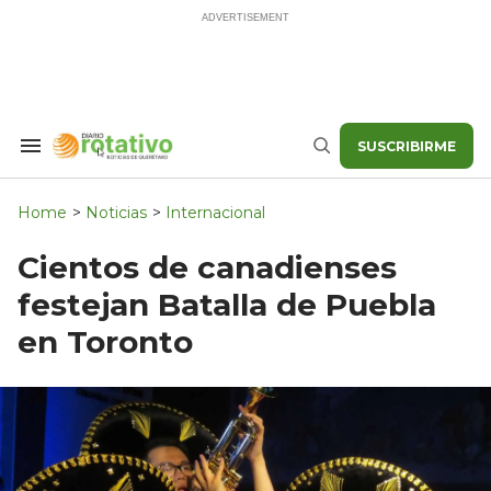
Skip
to
content
SUSCRIBIRME
Search
Buscar
&
Section
Navigation
Home
>
Noticias
>
Internacional
Cientos de canadienses
festejan Batalla de Puebla
en Toronto