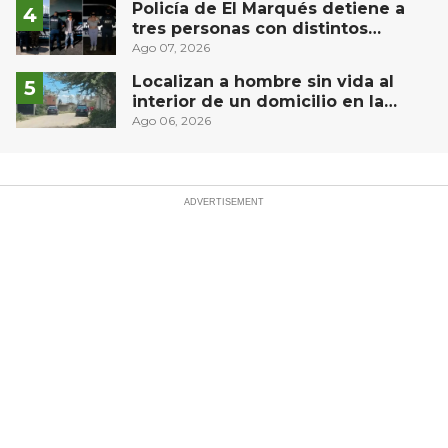
Policía de El Marqués detiene a
tres personas con distintos
narcóticos
Ago 07, 2026
Localizan a hombre sin vida al
interior de un domicilio en la
comunidad El Rodeo, San Juan del
Ago 06, 2026
Río