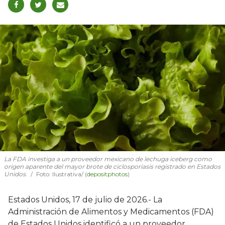
La FDA investiga a un proveedor mexicano de lechuga iceberg como
origen aparente del mayor brote de ciclosporiasis registrado en Estados
Unidos.
Foto: Ilustrativa/ (
depositphotos
)
Estados Unidos, 17 de julio de 2026.- La
Administración de Alimentos y Medicamentos (FDA)
de Estados Unidos identificó a un proveedor