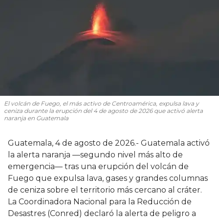
El volcán de Fuego, el más activo de Centroamérica, expulsa lava y
ceniza durante la erupción del 4 de agosto de 2026 que activó alerta
naranja en Guatemala
Guatemala, 4 de agosto de 2026.- Guatemala activó
la alerta naranja —segundo nivel más alto de
emergencia— tras una erupción del volcán de
Fuego que expulsa lava, gases y grandes columnas
de ceniza sobre el territorio más cercano al cráter.
La Coordinadora Nacional para la Reducción de
Desastres (Conred) declaró la alerta de peligro a