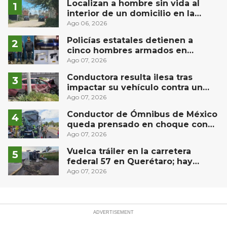
Localizan a hombre sin vida al
interior de un domicilio en la
comunidad El Rodeo, San Juan del
Ago 06, 2026
Río
Policías estatales detienen a
cinco hombres armados en
Puebla capital
Ago 07, 2026
Conductora resulta ilesa tras
impactar su vehículo contra un
muro en Huimilpan
Ago 07, 2026
Conductor de Ómnibus de México
queda prensado en choque con
materialista en San Juan del Río
Ago 07, 2026
Vuelca tráiler en la carretera
federal 57 en Querétaro; hay
derrame de combustible
Ago 07, 2026
controlado, sin lesionados