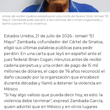
Antes de recibir cadena perpetua en una corte de Nueva York, Ismael "El
Mayo" Zambada pidió perdón a las víctimas del crimen organizado y
llamó a poner fin a la violencia.
Estados Unidos, 21 de julio de 2026.- Ismael "El
Mayo" Zambada, cofundador del Cártel de Sinaloa,
eligió sus últimas palabras públicas para pedir
perdón. En una carta que leyó en español ante el
juez federal Brian Cogan, minutos antes de recibir
cadena perpetua y una orden de pago de 15 mil
millones de dólares, el capo de 76 años reconoció el
daño causado por la organización que encabezó
durante décadas y llamó a detener la violencia en
México.
"Si hay algo valioso que pueda decir hoy, es esto: la
violencia debe terminar", expresó Zambada García,
quien advirtió que en México y en otros lugares