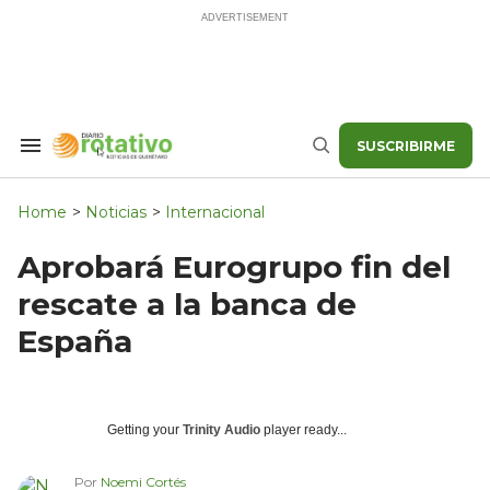
Skip
to
content
SUSCRIBIRME
Search
Buscar
&
Section
Navigation
Home
>
Noticias
>
Internacional
Aprobará Eurogrupo fin del
rescate a la banca de
España
Getting your
Trinity Audio
player ready...
Por
Noemi Cortés