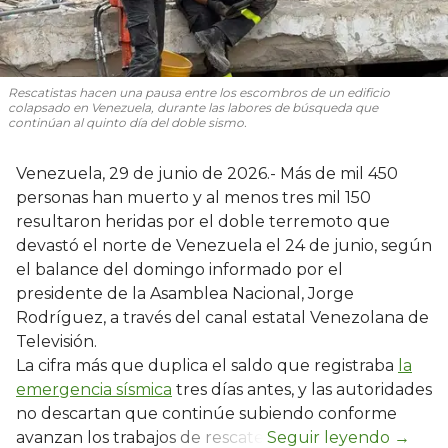
Rescatistas hacen una pausa entre los escombros de un edificio
colapsado en Venezuela, durante las labores de búsqueda que
continúan al quinto día del doble sismo.
Venezuela, 29 de junio de 2026.- Más de mil 450
personas han muerto y al menos tres mil 150
resultaron heridas por el doble terremoto que
devastó el norte de Venezuela el 24 de junio, según
el balance del domingo informado por el
presidente de la Asamblea Nacional, Jorge
Rodríguez, a través del canal estatal Venezolana de
Televisión.
La cifra más que duplica el saldo que registraba
la
emergencia sísmica
tres días antes, y las autoridades
no descartan que continúe subiendo conforme
avanzan los trabajos de rescate.