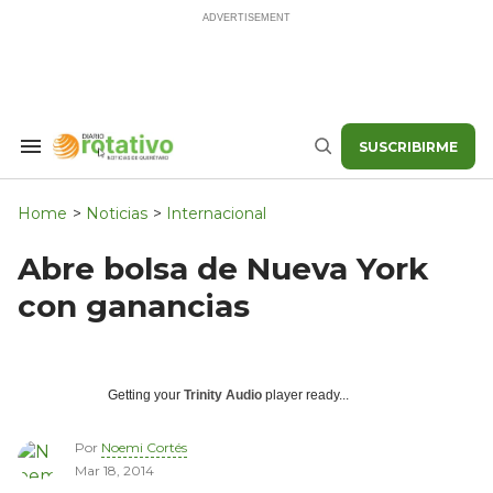
Skip
to
content
SUSCRIBIRME
Search
Buscar
&
Section
Navigation
Home
>
Noticias
>
Internacional
Abre bolsa de Nueva York
con ganancias
Getting your
Trinity Audio
player ready...
Por
Noemi Cortés
Mar 18, 2014