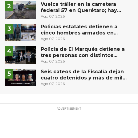
Vuelca tráiler en la carretera
federal 57 en Querétaro; hay
derrame de combustible
Ago 07, 2026
controlado, sin lesionados
Policías estatales detienen a
cinco hombres armados en
Puebla capital
Ago 07, 2026
Policía de El Marqués detiene a
tres personas con distintos
narcóticos
Ago 07, 2026
Seis cateos de la Fiscalía dejan
cuatro detenidos y más de mil
dosis aseguradas en Querétaro
Ago 07, 2026