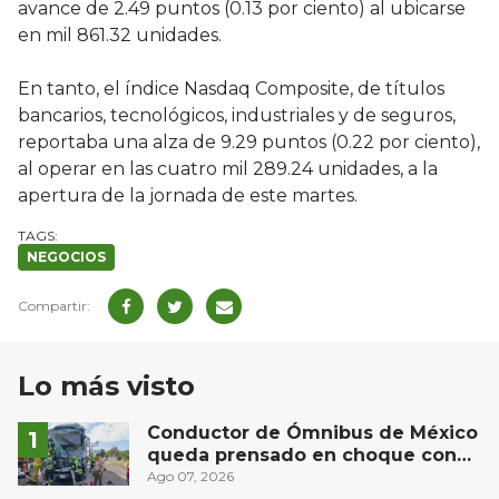
avance de 2.49 puntos (0.13 por ciento) al ubicarse
en mil 861.32 unidades.
En tanto, el índice Nasdaq Composite, de títulos
bancarios, tecnológicos, industriales y de seguros,
reportaba una alza de 9.29 puntos (0.22 por ciento),
al operar en las cuatro mil 289.24 unidades, a la
apertura de la jornada de este martes.
NEGOCIOS
Lo más visto
Conductor de Ómnibus de México
queda prensado en choque con
materialista en San Juan del Río
Ago 07, 2026