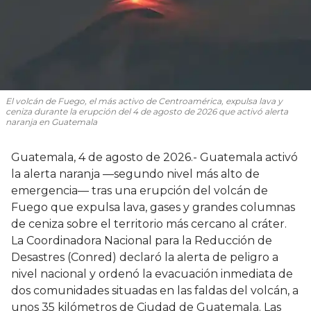
El volcán de Fuego, el más activo de Centroamérica, expulsa lava y
ceniza durante la erupción del 4 de agosto de 2026 que activó alerta
naranja en Guatemala
Guatemala, 4 de agosto de 2026.- Guatemala activó
la alerta naranja —segundo nivel más alto de
emergencia— tras una erupción del volcán de
Fuego que expulsa lava, gases y grandes columnas
de ceniza sobre el territorio más cercano al cráter.
La Coordinadora Nacional para la Reducción de
Desastres (Conred) declaró la alerta de peligro a
nivel nacional y ordenó la evacuación inmediata de
dos comunidades situadas en las faldas del volcán, a
unos 35 kilómetros de Ciudad de Guatemala. Las