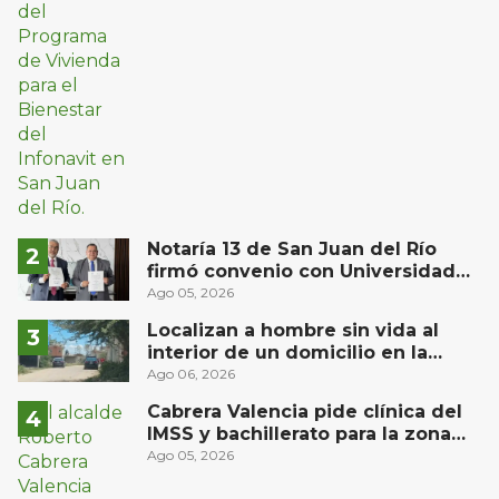
Notaría 13 de San Juan del Río
firmó convenio con Universidad
Privada del Bajío para recibir
Ago 05, 2026
estudiantes en prácticas
Localizan a hombre sin vida al
interior de un domicilio en la
comunidad El Rodeo, San Juan del
Ago 06, 2026
Río
Cabrera Valencia pide clínica del
IMSS y bachillerato para la zona
oriente de San Juan del Río
Ago 05, 2026