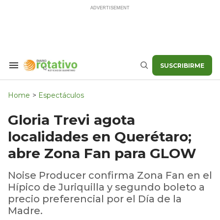
Skip
to
content
SUSCRIBIRME
Search
Buscar
&
Section
Navigation
Home
>
Espectáculos
Gloria Trevi agota
localidades en Querétaro;
abre Zona Fan para GLOW
Noise Producer confirma Zona Fan en el
Hípico de Juriquilla y segundo boleto a
precio preferencial por el Día de la
Madre.