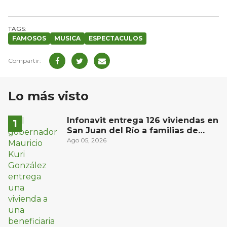
FAMOSOS
MUSICA
ESPECTACULOS
Lo más visto
Infonavit entrega 126 viviendas en
San Juan del Río a familias de
bajos ingresos
Ago 05, 2026