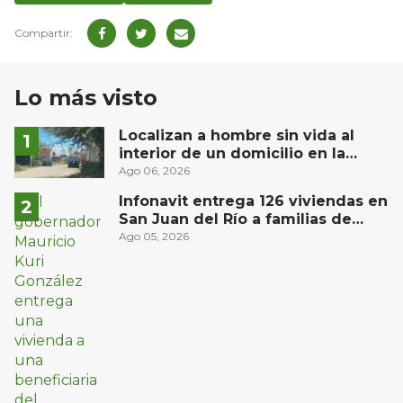
Lo más visto
Localizan a hombre sin vida al
interior de un domicilio en la
comunidad El Rodeo, San Juan del
Ago 06, 2026
Río
Infonavit entrega 126 viviendas en
San Juan del Río a familias de
bajos ingresos
Ago 05, 2026