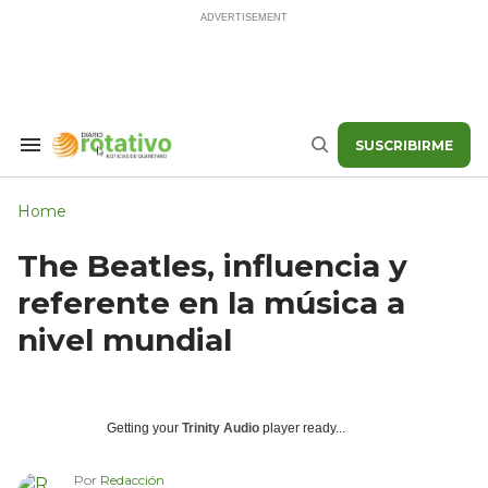
Skip
to
content
SUSCRIBIRME
Search
Buscar
&
Section
Navigation
Home
The Beatles, influencia y
referente en la música a
nivel mundial
Getting your
Trinity Audio
player ready...
Por
Redacción