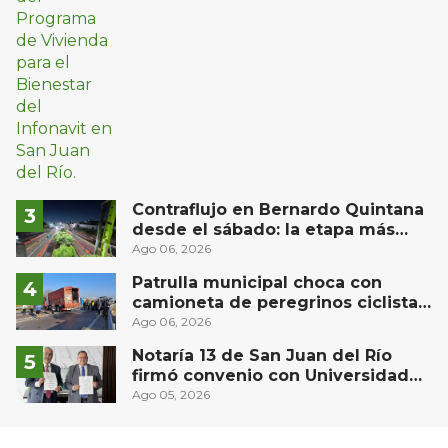
Contraflujo en Bernardo Quintana
desde el sábado: la etapa más
compleja del operativo vial
Ago 06, 2026
Patrulla municipal choca con
camioneta de peregrinos ciclistas
en la autopista México-Querétaro
Ago 06, 2026
Notaría 13 de San Juan del Río
firmó convenio con Universidad
Privada del Bajío para recibir
Ago 05, 2026
estudiantes en prácticas