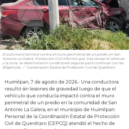
El automóvil terminó contra el muro perimetral de un predio en San
Antonio La Galera. Protección Civil informó que, tras revisar el vehículo
y la zona, se determinaron condiciones seguras para continuar con las
diligencias.
Coordinación Estatal de Protección Civil de Querétaro
Huimilpan, 7 de agosto de 2026.- Una conductora
resultó sin lesiones de gravedad luego de que el
vehículo que conducía impactó contra el muro
perimetral de un predio en la comunidad de San
Antonio La Galera, en el municipio de Huimilpan.
Personal de la Coordinación Estatal de Protección
Civil de Querétaro (CEPCQ) atendió el hecho de