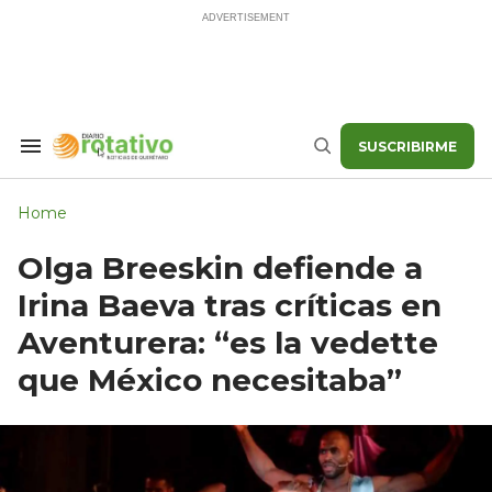
Skip
to
content
SUSCRIBIRME
Search
Buscar
&
Section
Navigation
Home
Olga Breeskin defiende a
Irina Baeva tras críticas en
Aventurera: “es la vedette
que México necesitaba”