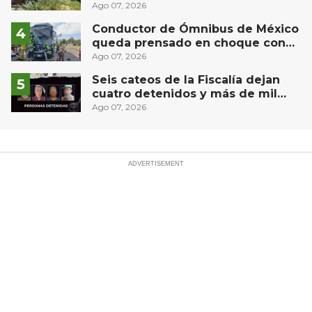
muro en Huimilpan
Ago 07, 2026
Conductor de Ómnibus de México
queda prensado en choque con
materialista en San Juan del Río
Ago 07, 2026
Seis cateos de la Fiscalía dejan
cuatro detenidos y más de mil
dosis aseguradas en Querétaro
Ago 07, 2026