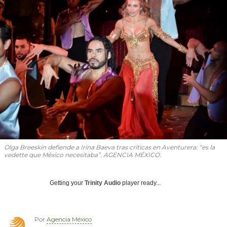
Olga Breeskin defiende a Irina Baeva tras críticas en Aventurera: “es la
vedette que México necesitaba”. AGENCIA MÉXICO.
Getting your
Trinity Audio
player ready...
Por
Agencia México