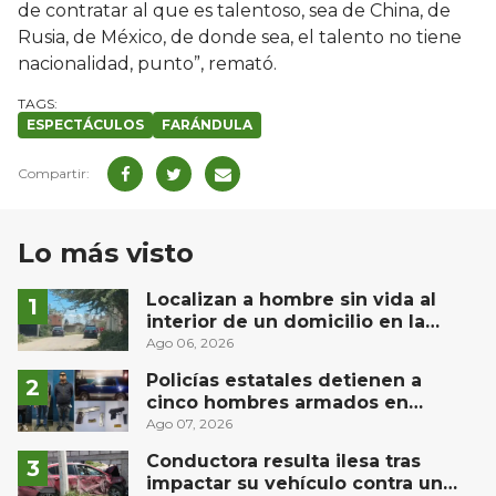
de contratar al que es talentoso, sea de China, de
Rusia, de México, de donde sea, el talento no tiene
nacionalidad, punto”, remató.
ESPECTÁCULOS
FARÁNDULA
Lo más visto
Localizan a hombre sin vida al
interior de un domicilio en la
comunidad El Rodeo, San Juan del
Ago 06, 2026
Río
Policías estatales detienen a
cinco hombres armados en
Puebla capital
Ago 07, 2026
Conductora resulta ilesa tras
impactar su vehículo contra un