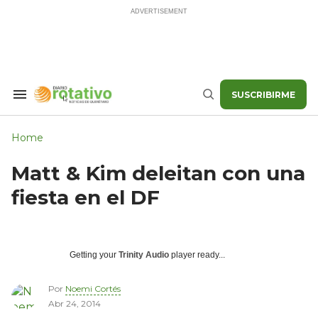
Skip
to
content
SUSCRIBIRME
Search
Buscar
&
Section
Navigation
Home
Matt & Kim deleitan con una
fiesta en el DF
Getting your
Trinity Audio
player ready...
Por
Noemi Cortés
Abr 24, 2014