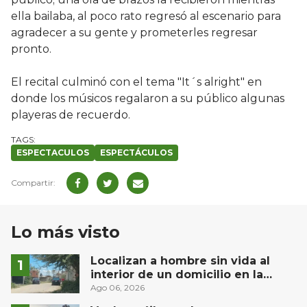
ella bailaba, al poco rato regresó al escenario para
agradecer a su gente y prometerles regresar
pronto.
El recital culminó con el tema "It´s alright" en
donde los músicos regalaron a su público algunas
playeras de recuerdo.
ESPECTACULOS
ESPECTÁCULOS
Lo más visto
Localizan a hombre sin vida al
interior de un domicilio en la
comunidad El Rodeo, San Juan del
Ago 06, 2026
Río