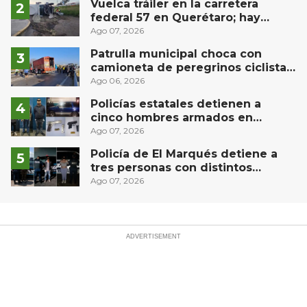
Vuelca tráiler en la carretera
federal 57 en Querétaro; hay
derrame de combustible
Ago 07, 2026
controlado, sin lesionados
Patrulla municipal choca con
camioneta de peregrinos ciclistas
en la autopista México-Querétaro
Ago 06, 2026
Policías estatales detienen a
cinco hombres armados en
Puebla capital
Ago 07, 2026
Policía de El Marqués detiene a
tres personas con distintos
narcóticos
Ago 07, 2026