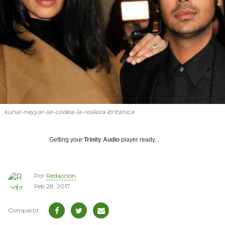
kunal-nayyar-se-codea-la-realeza-britanica
Getting your
Trinity Audio
player ready...
Por
Redacción
Feb 28, 2017