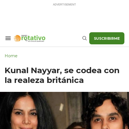
Skip
to
content
SUSCRIBIRME
Search
Buscar
&
Section
Navigation
Home
Kunal Nayyar, se codea con
la realeza británica