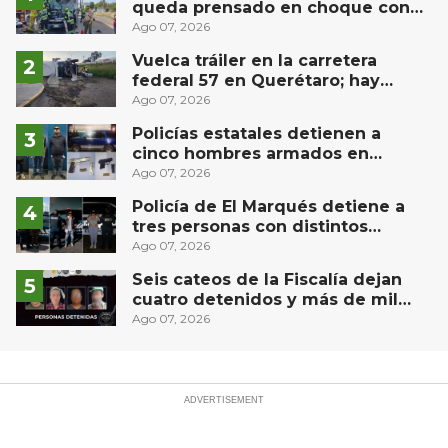
queda prensado en choque con
materialista en San Juan del Río
Ago 07, 2026
Vuelca tráiler en la carretera
federal 57 en Querétaro; hay
derrame de combustible
Ago 07, 2026
controlado, sin lesionados
Policías estatales detienen a
cinco hombres armados en
Puebla capital
Ago 07, 2026
Policía de El Marqués detiene a
tres personas con distintos
narcóticos
Ago 07, 2026
Seis cateos de la Fiscalía dejan
cuatro detenidos y más de mil
dosis aseguradas en Querétaro
Ago 07, 2026