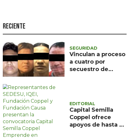
Seguridad
Ciencia y
tecnología
Reciente
Política
Turismo
SEGURIDAD
Vinculan a proceso
Asuntos Sociales
a cuatro por
secuestro de
Estilo de vida
migrantes en
Opinión
Sinaloa
EDITORIAL
Capital Semilla
Coppel ofrece
apoyos de hasta 8
mil pesos en