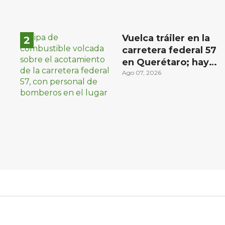
Vuelca tráiler en la
carretera federal 57
en Querétaro; hay
derrame de
Ago 07, 2026
combustible
controlado, sin
lesionados