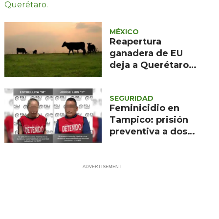
Querétaro
MÉXICO
Reapertura
ganadera de EU
deja a Querétaro
fuera de la primera
fase
SEGURIDAD
Feminicidio en
Tampico: prisión
preventiva a dos
imputados