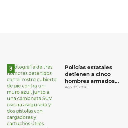
Policías estatales
detienen a cinco
hombres armados
en Puebla capital
Ago 07, 2026