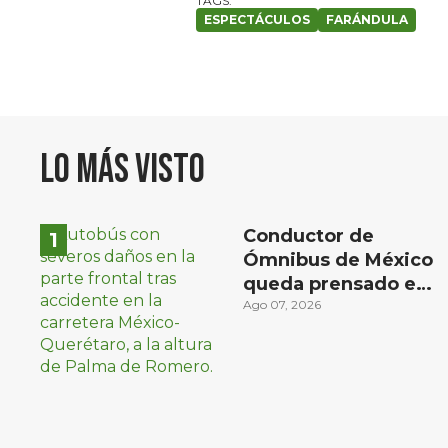
ESPECTÁCULOS
FARÁNDULA
Lo más visto
Conductor de
Ómnibus de México
queda prensado en
choque con
Ago 07, 2026
materialista en San
Juan del Río