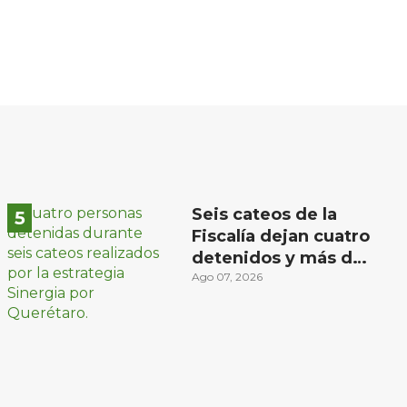
Seis cateos de la
Fiscalía dejan cuatro
detenidos y más de
mil dosis
Ago 07, 2026
aseguradas en
Querétaro