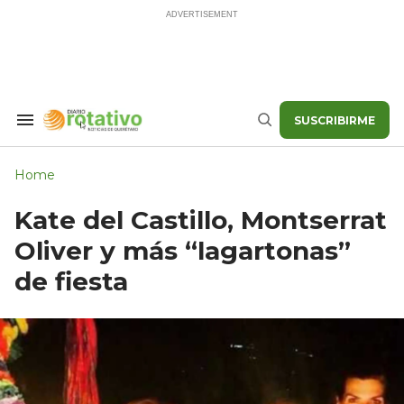
Skip
to
content
SUSCRIBIRME
Search
Buscar
&
Section
Navigation
Home
Kate del Castillo, Montserrat
Oliver y más “lagartonas”
de fiesta