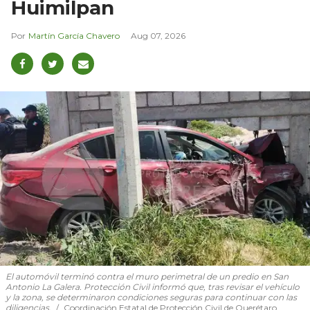
Huimilpan
Martín García Chavero
Aug 07, 2026
El automóvil terminó contra el muro perimetral de un predio en San
Antonio La Galera. Protección Civil informó que, tras revisar el vehículo
y la zona, se determinaron condiciones seguras para continuar con las
diligencias.
Coordinación Estatal de Protección Civil de Querétaro