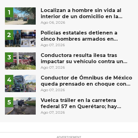
Localizan a hombre sin vida al
interior de un domicilio en la
comunidad El Rodeo, San Juan del
Ago 06, 2026
Río
Policías estatales detienen a
cinco hombres armados en
Puebla capital
Ago 07, 2026
Conductora resulta ilesa tras
impactar su vehículo contra un
muro en Huimilpan
Ago 07, 2026
Conductor de Ómnibus de México
queda prensado en choque con
materialista en San Juan del Río
Ago 07, 2026
Vuelca tráiler en la carretera
federal 57 en Querétaro; hay
derrame de combustible
Ago 07, 2026
controlado, sin lesionados