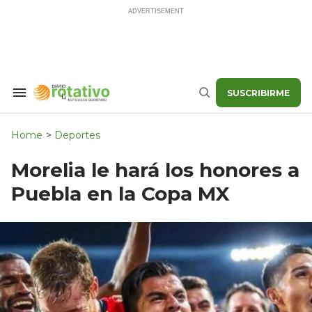
Skip
to
content
SUSCRIBIRME
Search
Buscar
&
Section
Navigation
Home
>
Deportes
Morelia le hará los honores a
Puebla en la Copa MX