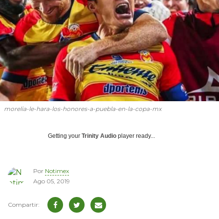
morelia-le-hara-los-honores-a-puebla-en-la-copa-mx
Getting your
Trinity Audio
player ready...
Por
Notimex
Ago 05, 2019