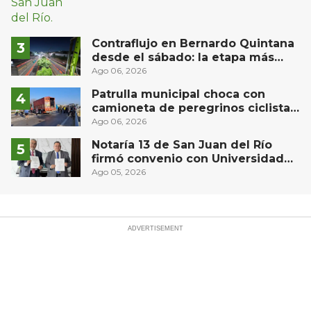
Contraflujo en Bernardo Quintana
desde el sábado: la etapa más
compleja del operativo vial
Ago 06, 2026
Patrulla municipal choca con
camioneta de peregrinos ciclistas
en la autopista México-Querétaro
Ago 06, 2026
Notaría 13 de San Juan del Río
firmó convenio con Universidad
Privada del Bajío para recibir
Ago 05, 2026
estudiantes en prácticas