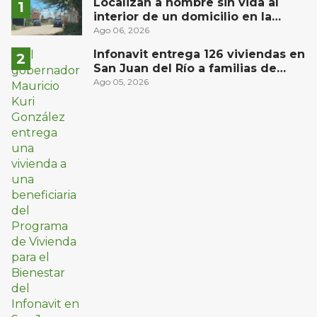
Localizan a hombre sin vida al
interior de un domicilio en la
comunidad El Rodeo, San Juan del
Ago 06, 2026
Río
Infonavit entrega 126 viviendas en
San Juan del Río a familias de
bajos ingresos
Ago 05, 2026