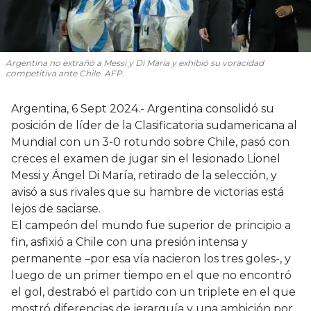
Argentina no extrañó a Messi y Di María y exhibió su voracidad
competitiva ante Chile. AFP.
Argentina, 6 Sept 2024.- Argentina consolidó su
posición de líder de la Clasificatoria sudamericana al
Mundial con un 3-0 rotundo sobre Chile, pasó con
creces el examen de jugar sin el lesionado Lionel
Messi y Ángel Di María, retirado de la selección, y
avisó a sus rivales que su hambre de victorias está
lejos de saciarse.
El campeón del mundo fue superior de principio a
fin, asfixió a Chile con una presión intensa y
permanente –por esa vía nacieron los tres goles-, y
luego de un primer tiempo en el que no encontró
el gol, destrabó el partido con un triplete en el que
mostró diferencias de jerarquía y una ambición por