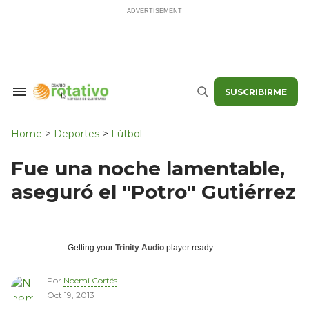
Skip
to
content
SUSCRIBIRME
Search
Buscar
&
Section
Navigation
Home
>
Deportes
>
Fútbol
Fue una noche lamentable,
aseguró el "Potro" Gutiérrez
Getting your
Trinity Audio
player ready...
Por
Noemi Cortés
Oct 19, 2013