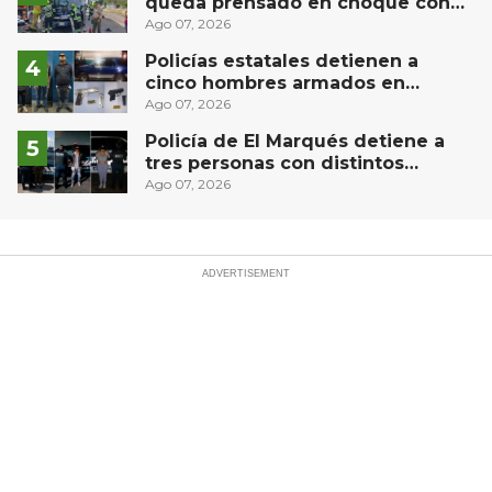
queda prensado en choque con
materialista en San Juan del Río
Ago 07, 2026
Policías estatales detienen a
cinco hombres armados en
Puebla capital
Ago 07, 2026
Policía de El Marqués detiene a
tres personas con distintos
narcóticos
Ago 07, 2026