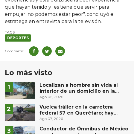
que hayan tenido y les tiene que servir para
empujar, no podemos estar peor", concluyó el
estratega en entrevista para la televisión.
DEPORTES
Lo más visto
Localizan a hombre sin vida al
interior de un domicilio en la
comunidad El Rodeo, San Juan del
Ago 06, 2026
Río
Vuelca tráiler en la carretera
federal 57 en Querétaro; hay
derrame de combustible
Ago 07, 2026
controlado, sin lesionados
Conductor de Ómnibus de México