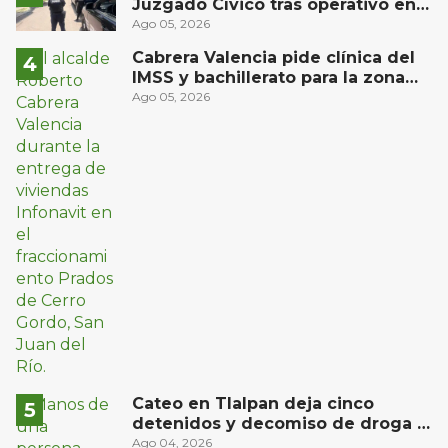
Juzgado Cívico tras operativo en
San Juan del Río
Ago 05, 2026
Cabrera Valencia pide clínica del
IMSS y bachillerato para la zona
oriente de San Juan del Río
Ago 05, 2026
Cateo en Tlalpan deja cinco
detenidos y decomiso de droga y
un arma
Ago 04, 2026