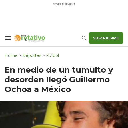
Skip
to
content
SUSCRIBIRME
Search
Buscar
&
Section
Navigation
Home
>
Deportes
>
Fútbol
En medio de un tumulto y
desorden llegó Guillermo
Ochoa a México