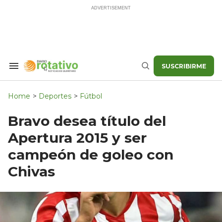
Skip
to
content
SUSCRIBIRME
Search
Buscar
&
Section
Navigation
Home
>
Deportes
>
Fútbol
Bravo desea título del
Apertura 2015 y ser
campeón de goleo con
Chivas