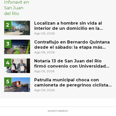
Localizan a hombre sin vida al
interior de un domicilio en la
comunidad El Rodeo, San Juan del
Ago 06, 2026
Río
Contraflujo en Bernardo Quintana
desde el sábado: la etapa más
compleja del operativo vial
Ago 06, 2026
Notaría 13 de San Juan del Río
firmó convenio con Universidad
Privada del Bajío para recibir
Ago 05, 2026
estudiantes en prácticas
Patrulla municipal choca con
camioneta de peregrinos ciclistas
en la autopista México-Querétaro
Ago 06, 2026