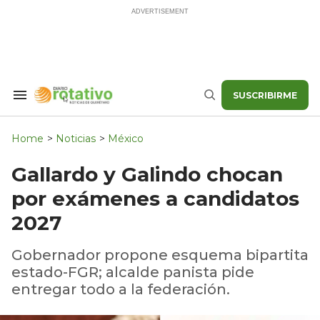
Skip
to
content
SUSCRIBIRME
Search
Buscar
&
Section
Navigation
Home
>
Noticias
>
México
Gallardo y Galindo chocan
por exámenes a candidatos
2027
Gobernador propone esquema bipartita
estado-FGR; alcalde panista pide
entregar todo a la federación.