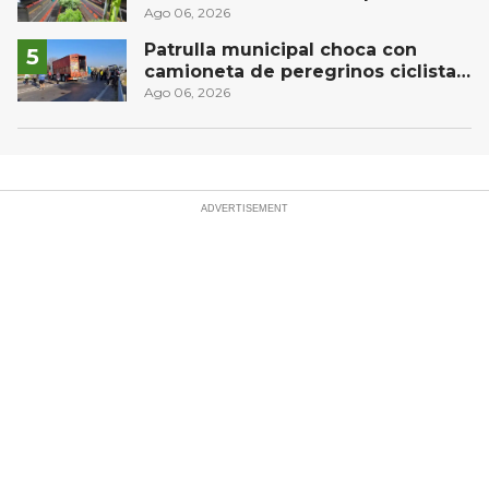
compleja del operativo vial
Ago 06, 2026
Patrulla municipal choca con
camioneta de peregrinos ciclistas
en la autopista México-Querétaro
Ago 06, 2026