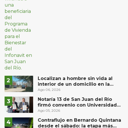
Localizan a hombre sin vida al
interior de un domicilio en la
comunidad El Rodeo, San Juan del
Ago 06, 2026
Río
Notaría 13 de San Juan del Río
firmó convenio con Universidad
Privada del Bajío para recibir
Ago 05, 2026
estudiantes en prácticas
Contraflujo en Bernardo Quintana
desde el sábado: la etapa más