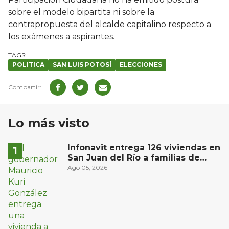
sobre el modelo bipartita ni sobre la
contrapropuesta del alcalde capitalino respecto a
los exámenes a aspirantes.
POLITICA
SAN LUIS POTOSÍ
ELECCIONES
Lo más visto
Infonavit entrega 126 viviendas en
San Juan del Río a familias de
bajos ingresos
Ago 05, 2026