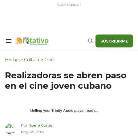
Skip
to
content
SUSCRIBIRME
Search
Buscar
&
Section
Navigation
Home
>
Cultura
>
Cine
Realizadoras se abren paso
en el cine joven cubano
Getting your
Trinity Audio
player ready...
Por
Noemi Cortés
May 05, 2014