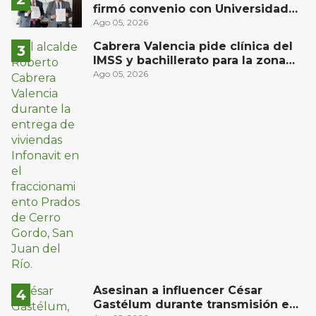
firmó convenio con Universidad
Privada del Bajío para recibir
Ago 05, 2026
estudiantes en prácticas
Cabrera Valencia pide clínica del
IMSS y bachillerato para la zona
oriente de San Juan del Río
Ago 05, 2026
Asesinan a influencer César
Gastélum durante transmisión en