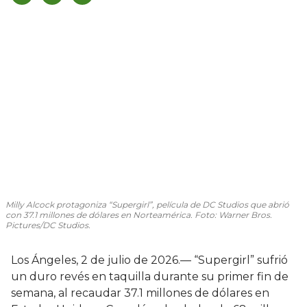
Milly Alcock protagoniza “Supergirl”, película de DC Studios que abrió
con 37.1 millones de dólares en Norteamérica. Foto: Warner Bros.
Pictures/DC Studios.
Los Ángeles, 2 de julio de 2026.— “Supergirl” sufrió
un duro revés en taquilla durante su primer fin de
semana, al recaudar 37.1 millones de dólares en