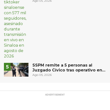
vivo en Sinaloa
Ago 05, 2026
SSPM remite a 5 personas al
Juzgado Cívico tras operativo en
San Juan del Río
Ago 05, 2026