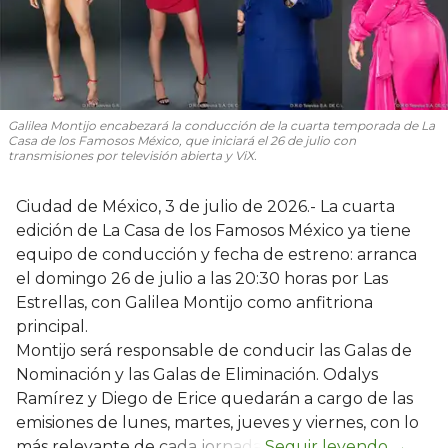
Galilea Montijo encabezará la conducción de la cuarta temporada de
La
Casa de los Famosos México
, que iniciará el 26 de julio con
transmisiones por televisión abierta y ViX.
Ciudad de México, 3 de julio de 2026.- La cuarta
edición de La Casa de los Famosos México ya tiene
equipo de conducción y fecha de estreno: arranca
el domingo 26 de julio a las 20:30 horas por Las
Estrellas, con Galilea Montijo como anfitriona
principal.
Montijo será responsable de conducir las Galas de
Nominación y las Galas de Eliminación. Odalys
Ramírez y Diego de Erice quedarán a cargo de las
emisiones de lunes, martes, jueves y viernes, con lo
más relevante de cada jornada.