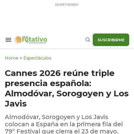
Skip
to
content
SUSCRIBIRME
Search
Buscar
&
Section
Navigation
Home
>
Espectáculos
Cannes 2026 reúne triple
presencia española:
Almodóvar, Sorogoyen y Los
Javis
Almodóvar, Sorogoyen y Los Javis
colocan a España en la primera fila del
79° Festival que cierra el 23 de mayo.