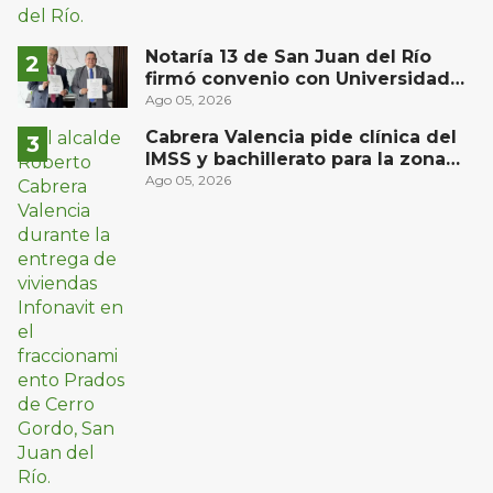
Notaría 13 de San Juan del Río
firmó convenio con Universidad
Privada del Bajío para recibir
Ago 05, 2026
estudiantes en prácticas
Cabrera Valencia pide clínica del
IMSS y bachillerato para la zona
oriente de San Juan del Río
Ago 05, 2026