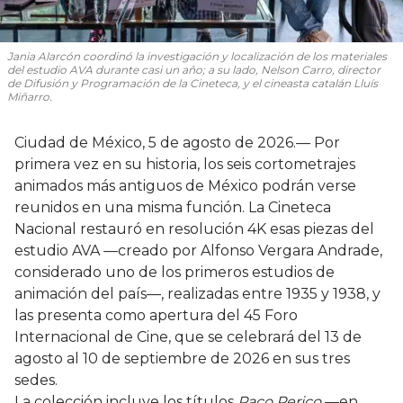
Jania Alarcón coordinó la investigación y localización de los materiales
del estudio AVA durante casi un año; a su lado, Nelson Carro, director
de Difusión y Programación de la Cineteca, y el cineasta catalán Lluís
Miñarro.
Ciudad de México, 5 de agosto de 2026.— Por
primera vez en su historia, los seis cortometrajes
animados más antiguos de México podrán verse
reunidos en una misma función. La Cineteca
Nacional restauró en resolución 4K esas piezas del
estudio AVA —creado por Alfonso Vergara Andrade,
considerado uno de los primeros estudios de
animación del país—, realizadas entre 1935 y 1938, y
las presenta como apertura del 45 Foro
Internacional de Cine, que se celebrará del 13 de
agosto al 10 de septiembre de 2026 en sus tres
sedes.
La colección incluye los títulos
Paco Perico
—en