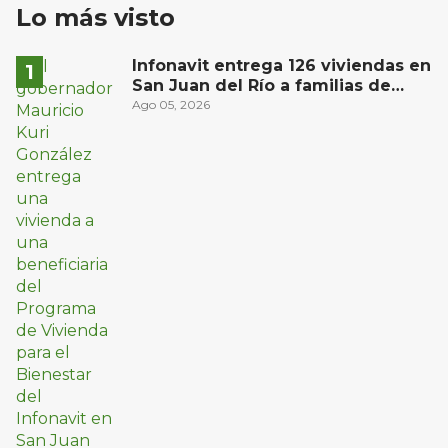
Lo más visto
Infonavit entrega 126 viviendas en
San Juan del Río a familias de
bajos ingresos
Ago 05, 2026