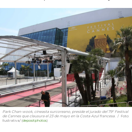
Park Chan-wook, cineasta surcoreano, preside el jurado del 79° Festival
de Cannes que clausura el 23 de mayo en la Costa Azul francesa.
Foto:
Ilustrativa/ (
depositphotos
)