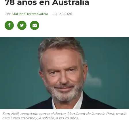
78 años en Australia
Mariana Torres García
Jul 13, 2026
Sam Neill, recordado como el doctor Alan Grant de Jurassic Park, murió
este lunes en Sídney, Australia, a los 78 años.