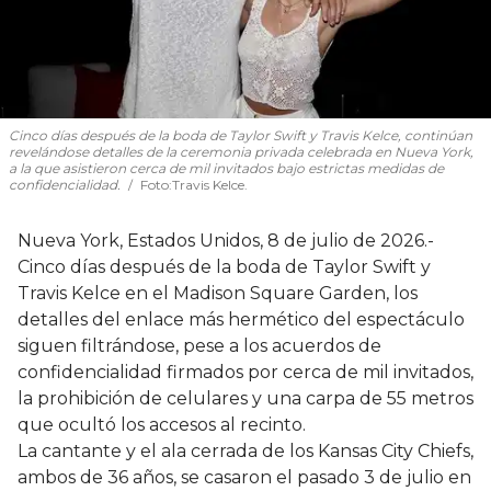
Cinco días después de la boda de Taylor Swift y Travis Kelce, continúan
revelándose detalles de la ceremonia privada celebrada en Nueva York,
a la que asistieron cerca de mil invitados bajo estrictas medidas de
confidencialidad.
Foto:Travis Kelce.
Nueva York, Estados Unidos, 8 de julio de 2026.-
Cinco días después de la boda de Taylor Swift y
Travis Kelce en el Madison Square Garden, los
detalles del enlace más hermético del espectáculo
siguen filtrándose, pese a los acuerdos de
confidencialidad firmados por cerca de mil invitados,
la prohibición de celulares y una carpa de 55 metros
que ocultó los accesos al recinto.
La cantante y el ala cerrada de los Kansas City Chiefs,
ambos de 36 años, se casaron el pasado 3 de julio en