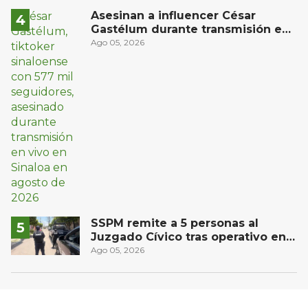
Asesinan a influencer César
Gastélum durante transmisión en
vivo en Sinaloa
Ago 05, 2026
SSPM remite a 5 personas al
Juzgado Cívico tras operativo en
San Juan del Río
Ago 05, 2026