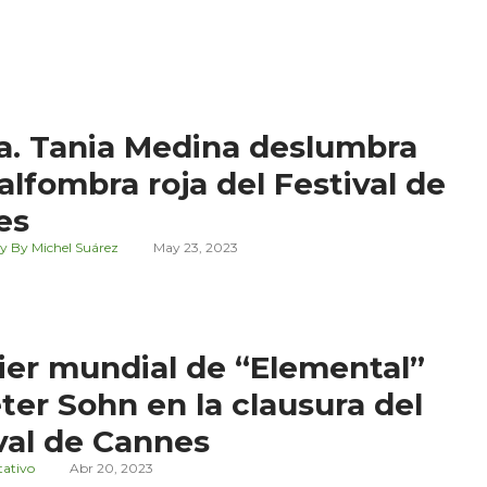
a. Tania Medina deslumbra
 alfombra roja del Festival de
es
y By Michel Suárez
May 23, 2023
er mundial de “Elemental”
ter Sohn en la clausura del
val de Cannes
tativo
Abr 20, 2023