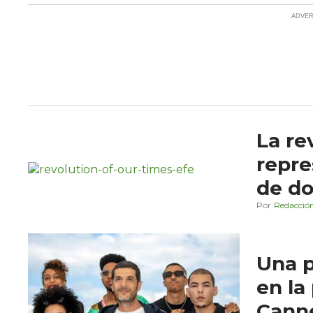
La re
repre
de d
Redacció
Una 
en la
Cann