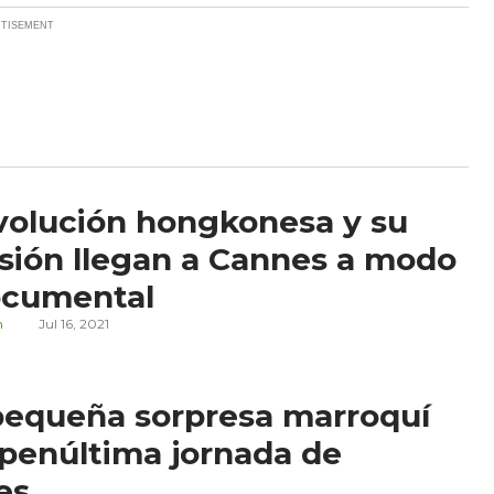
volución hongkonesa y su
sión llegan a Cannes a modo
ocumental
n
Jul 16, 2021
pequeña sorpresa marroquí
 penúltima jornada de
es