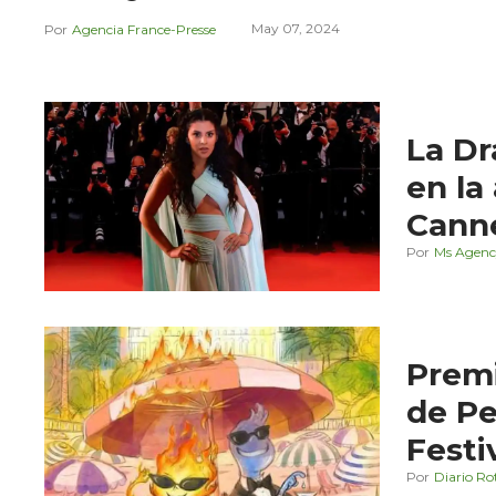
May 07, 2024
Agencia France-Presse
La Dr
en la
Cann
Ms Agenc
Premi
de Pe
Festi
Diario Ro