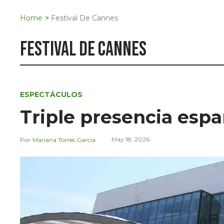
Navigation
San Juan del Río
Home
>
Festival De Cannes
Municipios
festival de cannes
ESPECTÁCULOS
Triple presencia esp
May 18, 2026
Mariana Torres García