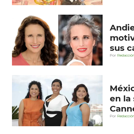
Andie
motiv
sus c
Redacció
Méxic
en la
Cann
Redacció