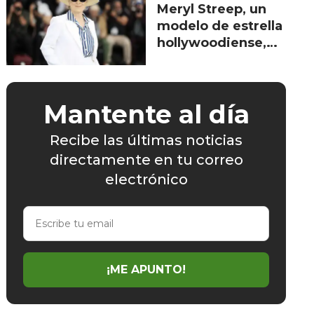
Meryl Streep, un
modelo de estrella
hollywoodiense,
recibe su
homenaje en
Cannes
Mantente al día
Recibe las últimas noticias
directamente en tu correo
electrónico
Escribe
tu
email
¡ME APUNTO!