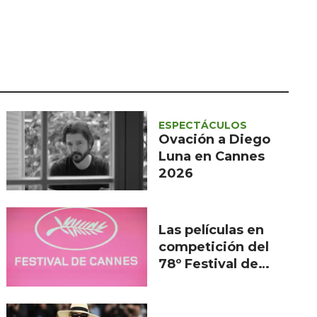
Seguridad
Ciencia y
tecnología
Política
Turismo
ESPECTÁCULOS
Asuntos Sociales
Ovación a Diego
Luna en Cannes
Estilo de vida
2026
Opinión
Las películas en
competición del
78º Festival de
Cannes