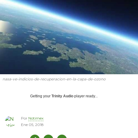
nasa-ve-indicios-de-recuperacion-en-la-capa-de-ozono
Getting your
Trinity Audio
player ready...
Por
Notimex
Ene 05, 2018