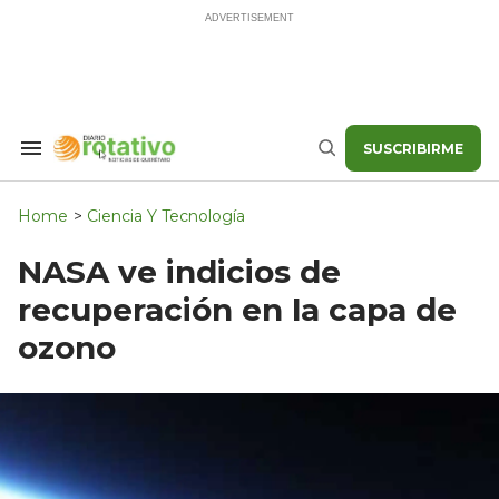
Skip
to
content
SUSCRIBIRME
Search
Buscar
&
Section
Navigation
Home
>
Ciencia Y Tecnología
NASA ve indicios de
recuperación en la capa de
ozono