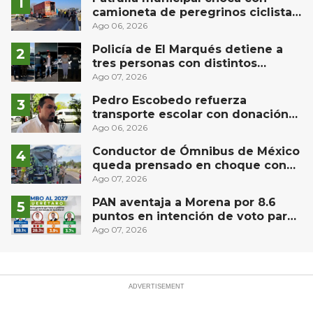
camioneta de peregrinos ciclistas
en la autopista México-Querétaro
Ago 06, 2026
Policía de El Marqués detiene a
tres personas con distintos
narcóticos
Ago 07, 2026
Pedro Escobedo refuerza
transporte escolar con donación
de camión de Flecha Amarilla para
Ago 06, 2026
universitarios
Conductor de Ómnibus de México
queda prensado en choque con
materialista en San Juan del Río
Ago 07, 2026
PAN aventaja a Morena por 8.6
puntos en intención de voto para
gubernatura de Querétaro, según
Ago 07, 2026
Demoscopia