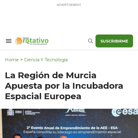
Skip
to
content
SUSCRIBIRME
Search
Buscar
&
Section
Navigation
Home
>
Ciencia Y Tecnología
La Región de Murcia
Apuesta por la Incubadora
Espacial Europea