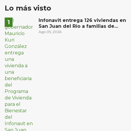
Lo más visto
Infonavit entrega 126 viviendas en
San Juan del Río a familias de
bajos ingresos
Ago 05, 2026