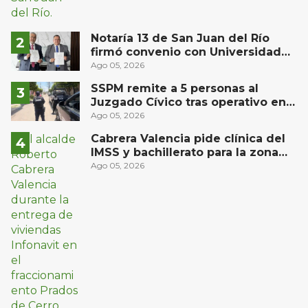
Notaría 13 de San Juan del Río
firmó convenio con Universidad
Privada del Bajío para recibir
Ago 05, 2026
estudiantes en prácticas
SSPM remite a 5 personas al
Juzgado Cívico tras operativo en
San Juan del Río
Ago 05, 2026
Cabrera Valencia pide clínica del
IMSS y bachillerato para la zona
oriente de San Juan del Río
Ago 05, 2026