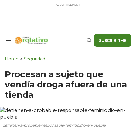
Skip
to
content
SUSCRIBIRME
Search
Buscar
&
Section
Navigation
Home
>
Seguridad
Procesan a sujeto que
vendía droga afuera de una
tienda
detienen-a-probable-responsable-feminicidio-en-puebla