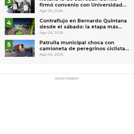
firmó convenio con Universidad
Privada del Bajío para recibir
Ago 05, 2026
estudiantes en prácticas
Contraflujo en Bernardo Quintana
desde el sábado: la etapa más
compleja del operativo vial
Ago 06, 2026
Patrulla municipal choca con
camioneta de peregrinos ciclistas
en la autopista México-Querétaro
Ago 06, 2026