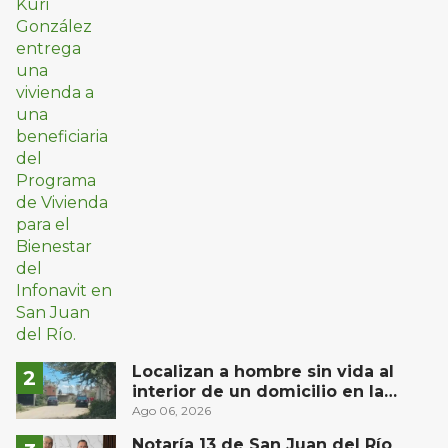
Localizan a hombre sin vida al
interior de un domicilio en la
comunidad El Rodeo, San Juan del
Ago 06, 2026
Río
Notaría 13 de San Juan del Río