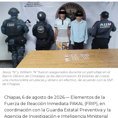
Jesús "N" y William "N" fueron asegurados durante un patrullaje en el
Barrio Obrero de Cintalapa; se les decomisaron 33 bolsitas de cristal,
una motocicleta sin placas y dinero en efectivo, de acuerdo con la SSP
de Chiapas.
Chiapas, 6 de agosto de 2026.— Elementos de la
Fuerza de Reacción Inmediata PAKAL (FRIP), en
coordinación con la Guardia Estatal Preventiva y la
Agencia de Investigación e Inteligencia Ministerial