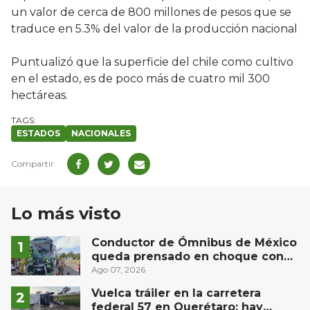
un valor de cerca de 800 millones de pesos que se
traduce en 5.3% del valor de la producción nacional
Puntualizó que la superficie del chile como cultivo
en el estado, es de poco más de cuatro mil 300
hectáreas.
ESTADOS
NACIONALES
Lo más visto
Conductor de Ómnibus de México
queda prensado en choque con
materialista en San Juan del Río
Ago 07, 2026
Vuelca tráiler en la carretera
federal 57 en Querétaro; hay