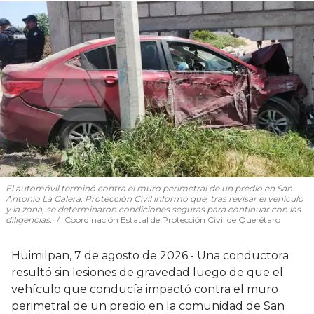
El automóvil terminó contra el muro perimetral de un predio en San
Antonio La Galera. Protección Civil informó que, tras revisar el vehículo
y la zona, se determinaron condiciones seguras para continuar con las
diligencias.
Coordinación Estatal de Protección Civil de Querétaro
Huimilpan, 7 de agosto de 2026.- Una conductora
resultó sin lesiones de gravedad luego de que el
vehículo que conducía impactó contra el muro
perimetral de un predio en la comunidad de San