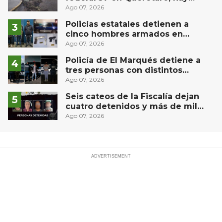
derrame de combustible
Ago 07, 2026
controlado, sin lesionados
Policías estatales detienen a
cinco hombres armados en
Puebla capital
Ago 07, 2026
Policía de El Marqués detiene a
tres personas con distintos
narcóticos
Ago 07, 2026
Seis cateos de la Fiscalía dejan
cuatro detenidos y más de mil
dosis aseguradas en Querétaro
Ago 07, 2026