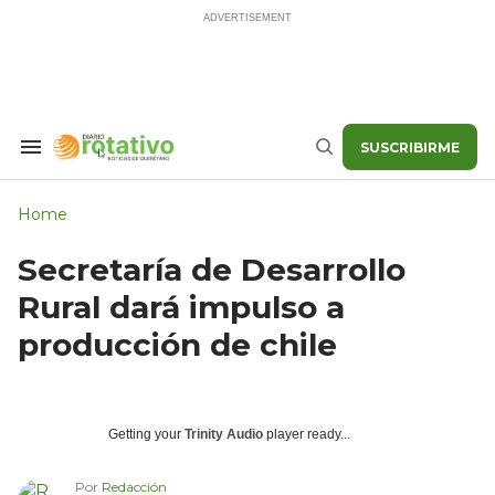
Skip
to
content
SUSCRIBIRME
Search
Buscar
&
Section
Navigation
Home
Secretaría de Desarrollo
Rural dará impulso a
producción de chile
Getting your
Trinity Audio
player ready...
Por
Redacción