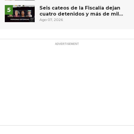
Seis cateos de la Fiscalía dejan
cuatro detenidos y más de mil
dosis aseguradas en Querétaro
Ago 07, 2026