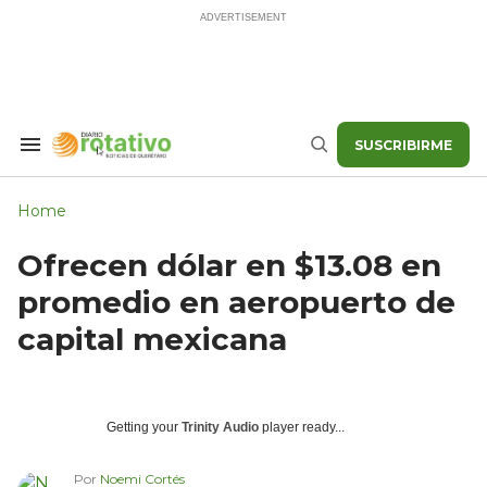
Skip
to
content
SUSCRIBIRME
Search
Buscar
&
Section
Navigation
Home
Ofrecen dólar en $13.08 en
promedio en aeropuerto de
capital mexicana
Getting your
Trinity Audio
player ready...
Por
Noemi Cortés