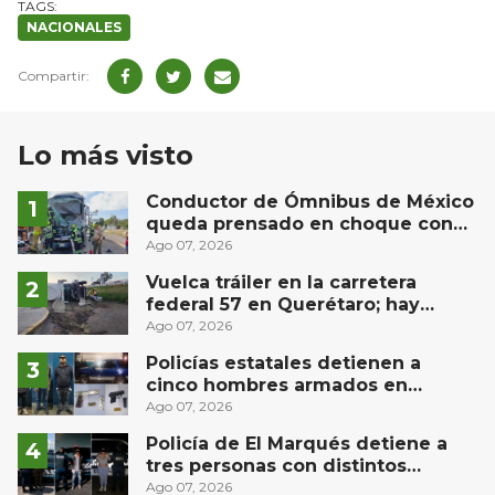
NACIONALES
Lo más visto
Conductor de Ómnibus de México
queda prensado en choque con
materialista en San Juan del Río
Ago 07, 2026
Vuelca tráiler en la carretera
federal 57 en Querétaro; hay
derrame de combustible
Ago 07, 2026
controlado, sin lesionados
Policías estatales detienen a
cinco hombres armados en
Puebla capital
Ago 07, 2026
Policía de El Marqués detiene a
tres personas con distintos
narcóticos
Ago 07, 2026