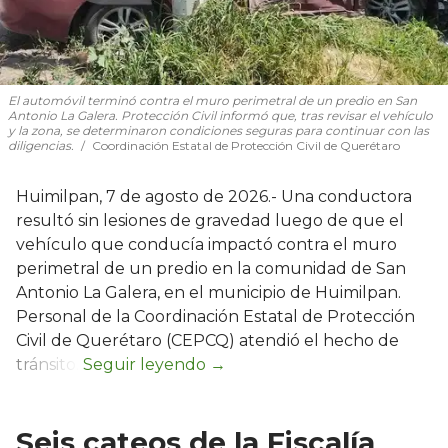
El automóvil terminó contra el muro perimetral de un predio en San
Antonio La Galera. Protección Civil informó que, tras revisar el vehículo
y la zona, se determinaron condiciones seguras para continuar con las
diligencias.
Coordinación Estatal de Protección Civil de Querétaro
Huimilpan, 7 de agosto de 2026.- Una conductora
resultó sin lesiones de gravedad luego de que el
vehículo que conducía impactó contra el muro
perimetral de un predio en la comunidad de San
Antonio La Galera, en el municipio de Huimilpan.
Personal de la Coordinación Estatal de Protección
Civil de Querétaro (CEPCQ) atendió el hecho de
tránsito.
Seis cateos de la Fiscalía