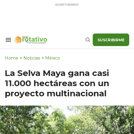
Skip
to
content
SUSCRIBIRME
Search
Buscar
&
Section
Navigation
Home
>
Noticias
>
México
La Selva Maya gana casi
11.000 hectáreas con un
proyecto multinacional