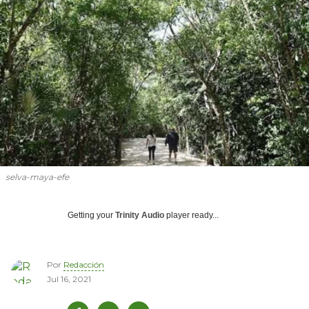
selva-maya-efe
Getting your
Trinity Audio
player ready...
Por
Redacción
Jul 16, 2021