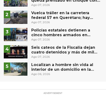
queda prensado en choque con
materialista en San Juan del Río
Ago 07, 2026
Vuelca tráiler en la carretera
federal 57 en Querétaro; hay
derrame de combustible
Ago 07, 2026
controlado, sin lesionados
Policías estatales detienen a
cinco hombres armados en
Puebla capital
Ago 07, 2026
Seis cateos de la Fiscalía dejan
cuatro detenidos y más de mil
dosis aseguradas en Querétaro
Ago 07, 2026
Localizan a hombre sin vida al
interior de un domicilio en la
comunidad El Rodeo, San Juan del
Ago 06, 2026
Río