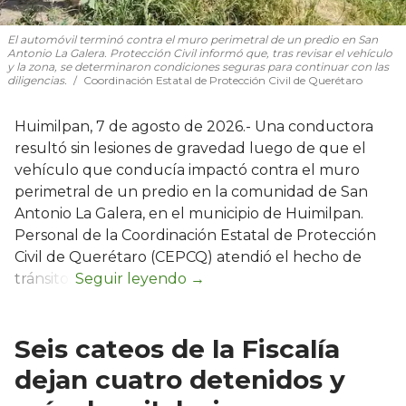
El automóvil terminó contra el muro perimetral de un predio en San
Antonio La Galera. Protección Civil informó que, tras revisar el vehículo
y la zona, se determinaron condiciones seguras para continuar con las
diligencias.
Coordinación Estatal de Protección Civil de Querétaro
Huimilpan, 7 de agosto de 2026.- Una conductora
resultó sin lesiones de gravedad luego de que el
vehículo que conducía impactó contra el muro
perimetral de un predio en la comunidad de San
Antonio La Galera, en el municipio de Huimilpan.
Personal de la Coordinación Estatal de Protección
Civil de Querétaro (CEPCQ) atendió el hecho de
tránsito.
Seis cateos de la Fiscalía
dejan cuatro detenidos y