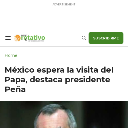
Skip
to
content
SUSCRIBIRME
Search
Buscar
&
Section
Navigation
Home
México espera la visita del
Papa, destaca presidente
Peña