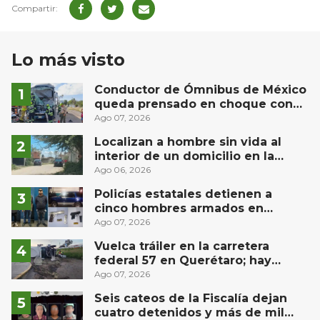
Lo más visto
Conductor de Ómnibus de México
queda prensado en choque con
materialista en San Juan del Río
Ago 07, 2026
Localizan a hombre sin vida al
interior de un domicilio en la
comunidad El Rodeo, San Juan del
Ago 06, 2026
Río
Policías estatales detienen a
cinco hombres armados en
Puebla capital
Ago 07, 2026
Vuelca tráiler en la carretera
federal 57 en Querétaro; hay
derrame de combustible
Ago 07, 2026
controlado, sin lesionados
Seis cateos de la Fiscalía dejan
cuatro detenidos y más de mil