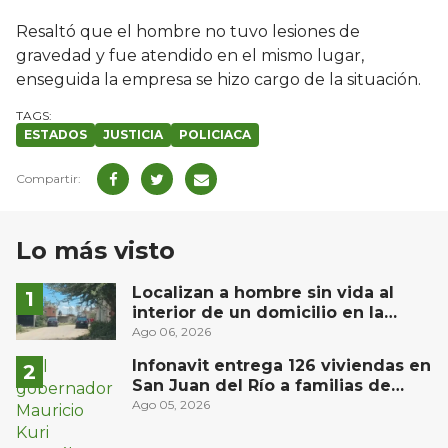
Resaltó que el hombre no tuvo lesiones de
gravedad y fue atendido en el mismo lugar,
enseguida la empresa se hizo cargo de la situación.
ESTADOS
JUSTICIA
POLICIACA
Lo más visto
Localizan a hombre sin vida al
interior de un domicilio en la
comunidad El Rodeo, San Juan del
Ago 06, 2026
Río
Infonavit entrega 126 viviendas en
San Juan del Río a familias de
bajos ingresos
Ago 05, 2026