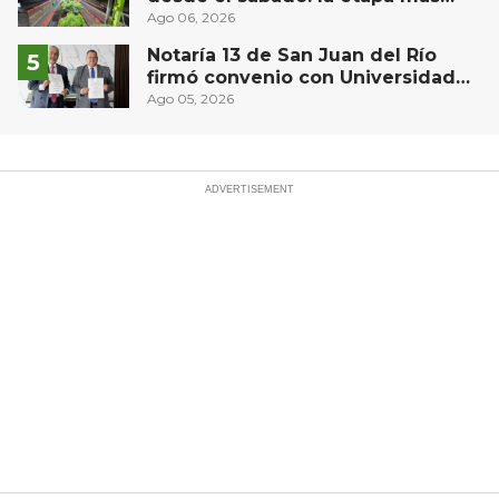
compleja del operativo vial
Ago 06, 2026
Notaría 13 de San Juan del Río
firmó convenio con Universidad
Privada del Bajío para recibir
Ago 05, 2026
estudiantes en prácticas