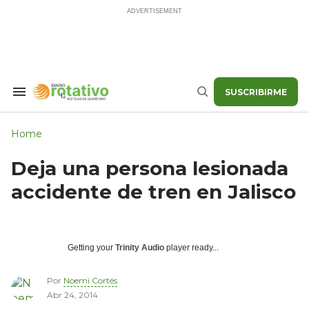
Skip
to
content
SUSCRIBIRME
Search
Buscar
&
Section
Navigation
Home
Deja una persona lesionada
accidente de tren en Jalisco
Getting your
Trinity Audio
player ready...
Por
Noemi Cortés
Abr 24, 2014