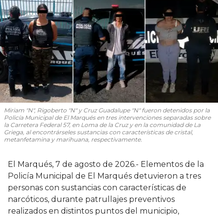
Miriam "N", Rigoberto "N" y Cruz Guadalupe "N" fueron detenidos por la
Policía Municipal de El Marqués en tres intervenciones separadas sobre
la Carretera Federal 57, en Loma de la Cruz y en la comunidad de La
Griega, al encontrárseles sustancias con características de cristal,
metanfetamina y marihuana, respectivamente.
El Marqués, 7 de agosto de 2026.- Elementos de la
Policía Municipal de El Marqués detuvieron a tres
personas con sustancias con características de
narcóticos, durante patrullajes preventivos
realizados en distintos puntos del municipio,