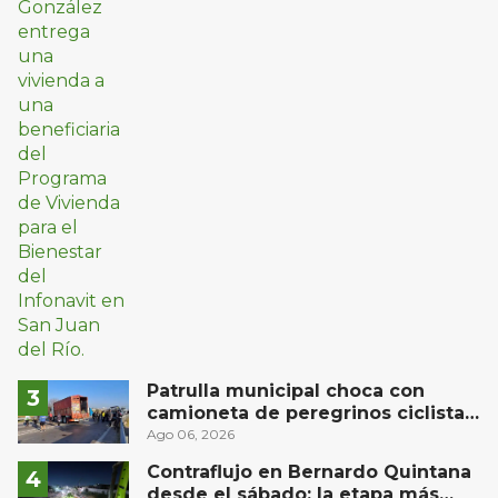
Patrulla municipal choca con
camioneta de peregrinos ciclistas
en la autopista México-Querétaro
Ago 06, 2026
Contraflujo en Bernardo Quintana
desde el sábado: la etapa más