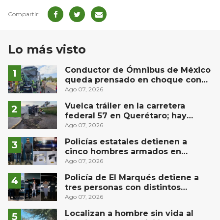
Lo más visto
Conductor de Ómnibus de México
queda prensado en choque con
materialista en San Juan del Río
Ago 07, 2026
Vuelca tráiler en la carretera
federal 57 en Querétaro; hay
derrame de combustible
Ago 07, 2026
controlado, sin lesionados
Policías estatales detienen a
cinco hombres armados en
Puebla capital
Ago 07, 2026
Policía de El Marqués detiene a
tres personas con distintos
narcóticos
Ago 07, 2026
Localizan a hombre sin vida al