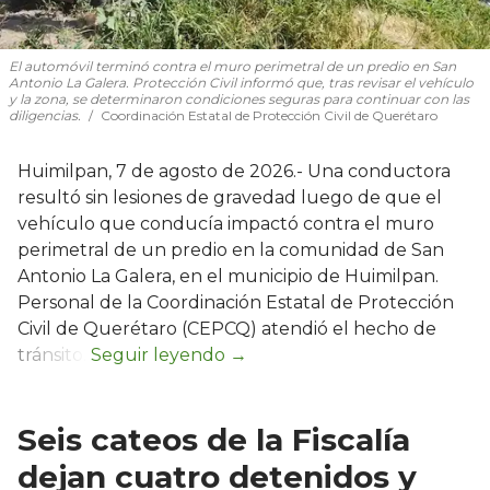
El automóvil terminó contra el muro perimetral de un predio en San
Antonio La Galera. Protección Civil informó que, tras revisar el vehículo
y la zona, se determinaron condiciones seguras para continuar con las
diligencias.
Coordinación Estatal de Protección Civil de Querétaro
Huimilpan, 7 de agosto de 2026.- Una conductora
resultó sin lesiones de gravedad luego de que el
vehículo que conducía impactó contra el muro
perimetral de un predio en la comunidad de San
Antonio La Galera, en el municipio de Huimilpan.
Personal de la Coordinación Estatal de Protección
Civil de Querétaro (CEPCQ) atendió el hecho de
tránsito.
Seis cateos de la Fiscalía
dejan cuatro detenidos y