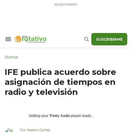
Skip
to
content
SUSCRIBIRME
Search
Buscar
&
Section
Navigation
Home
IFE publica acuerdo sobre
asignación de tiempos en
radio y televisión
Getting your
Trinity Audio
player ready...
Por
Noemi Cortés