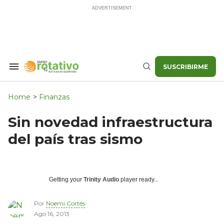
Skip
to
content
SUSCRIBIRME
Search
Buscar
&
Section
Navigation
Home
>
Finanzas
Sin novedad infraestructura
del país tras sismo
Getting your
Trinity Audio
player ready...
Por
Noemi Cortés
Ago 16, 2013