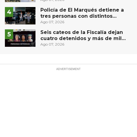
Policía de El Marqués detiene a
tres personas con distintos
narcóticos
Ago 07, 2026
Seis cateos de la Fiscalía dejan
cuatro detenidos y más de mil
dosis aseguradas en Querétaro
Ago 07, 2026