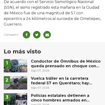
De acuerdo con el Servicio Sismológico Nacional
(SSN), el sismo registrado esta mañana en la Ciudad
de México fue de una magnitud de 5.1 con
epicentro a 24 kilómetros al suroeste de Ometepec,
Guerrero.
Lo más visto
Conductor de Ómnibus de México
queda prensado en choque con
materialista en San Juan del Río
Ago 07, 2026
Vuelca tráiler en la carretera
federal 57 en Querétaro; hay
derrame de combustible
Ago 07, 2026
controlado, sin lesionados
Policías estatales detienen a
cinco hombres armados en
Puebla capital
Ago 07, 2026