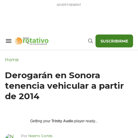
Skip
to
content
SUSCRIBIRME
Search
Buscar
&
Section
Navigation
Home
Derogarán en Sonora
tenencia vehicular a partir
de 2014
Getting your
Trinity Audio
player ready...
Por
Noemi Cortés