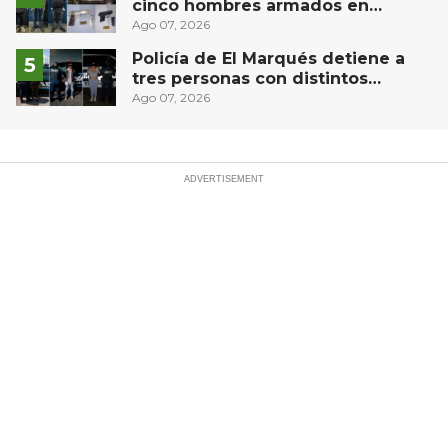
cinco hombres armados en
Puebla capital
Ago 07, 2026
Policía de El Marqués detiene a
tres personas con distintos
narcóticos
Ago 07, 2026