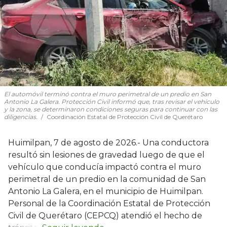
El automóvil terminó contra el muro perimetral de un predio en San
Antonio La Galera. Protección Civil informó que, tras revisar el vehículo
y la zona, se determinaron condiciones seguras para continuar con las
diligencias.
Coordinación Estatal de Protección Civil de Querétaro
Huimilpan, 7 de agosto de 2026.- Una conductora
resultó sin lesiones de gravedad luego de que el
vehículo que conducía impactó contra el muro
perimetral de un predio en la comunidad de San
Antonio La Galera, en el municipio de Huimilpan.
Personal de la Coordinación Estatal de Protección
Civil de Querétaro (CEPCQ) atendió el hecho de