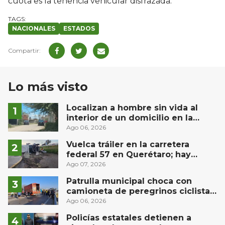
cuota es la tenencia vehicular disfrazada.
NACIONALES
ESTADOS
Lo más visto
Localizan a hombre sin vida al
interior de un domicilio en la
comunidad El Rodeo, San Juan del
Ago 06, 2026
Río
Vuelca tráiler en la carretera
federal 57 en Querétaro; hay
derrame de combustible
Ago 07, 2026
controlado, sin lesionados
Patrulla municipal choca con
camioneta de peregrinos ciclistas
en la autopista México-Querétaro
Ago 06, 2026
Policías estatales detienen a