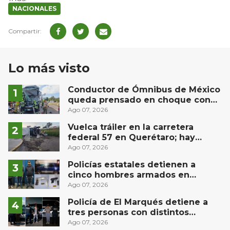
NACIONALES
Lo más visto
Conductor de Ómnibus de México
queda prensado en choque con
materialista en San Juan del Río
Ago 07, 2026
Vuelca tráiler en la carretera
federal 57 en Querétaro; hay
derrame de combustible
Ago 07, 2026
controlado, sin lesionados
Policías estatales detienen a
cinco hombres armados en
Puebla capital
Ago 07, 2026
Policía de El Marqués detiene a
tres personas con distintos
narcóticos
Ago 07, 2026