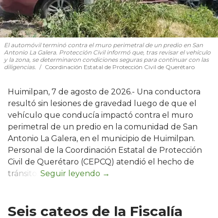
El automóvil terminó contra el muro perimetral de un predio en San
Antonio La Galera. Protección Civil informó que, tras revisar el vehículo
y la zona, se determinaron condiciones seguras para continuar con las
diligencias.
Coordinación Estatal de Protección Civil de Querétaro
Huimilpan, 7 de agosto de 2026.- Una conductora
resultó sin lesiones de gravedad luego de que el
vehículo que conducía impactó contra el muro
perimetral de un predio en la comunidad de San
Antonio La Galera, en el municipio de Huimilpan.
Personal de la Coordinación Estatal de Protección
Civil de Querétaro (CEPCQ) atendió el hecho de
tránsito.
Seis cateos de la Fiscalía