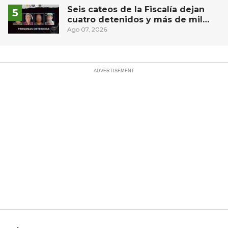
Seis cateos de la Fiscalía dejan
cuatro detenidos y más de mil
dosis aseguradas en Querétaro
Ago 07, 2026