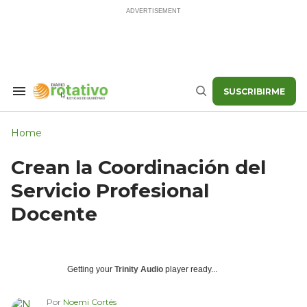
Skip
to
content
SUSCRIBIRME
Search
Buscar
&
Section
Navigation
Home
Crean la Coordinación del
Servicio Profesional
Docente
Getting your
Trinity Audio
player ready...
Por
Noemi Cortés