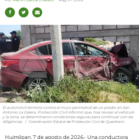
El automóvil terminó contra el muro perimetral de un predio en San
Antonio La Galera. Protección Civil informó que, tras revisar el vehículo
y la zona, se determinaron condiciones seguras para continuar con las
diligencias.
Coordinación Estatal de Protección Civil de Querétaro
Huimilpan, 7 de agosto de 2026.- Una conductora