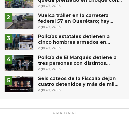
queda prensado en choque con
materialista en San Juan del Río
Ago 07, 2026
Vuelca tráiler en la carretera
federal 57 en Querétaro; hay
derrame de combustible
Ago 07, 2026
controlado, sin lesionados
Policías estatales detienen a
cinco hombres armados en
Puebla capital
Ago 07, 2026
Policía de El Marqués detiene a
tres personas con distintos
narcóticos
Ago 07, 2026
Seis cateos de la Fiscalía dejan
cuatro detenidos y más de mil
dosis aseguradas en Querétaro
Ago 07, 2026