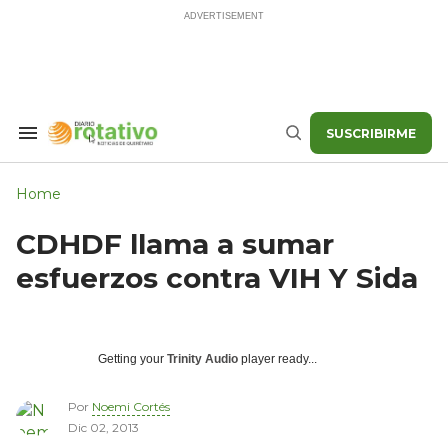
Skip
to
content
SUSCRIBIRME
Search
Buscar
&
Section
Navigation
Home
CDHDF llama a sumar
esfuerzos contra VIH Y Sida
Getting your
Trinity Audio
player ready...
Por
Noemi Cortés
Dic 02, 2013