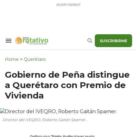
Skip
to
content
SUSCRIBIRME
Search
Buscar
&
Section
Navigation
Home
>
Querétaro
Gobierno de Peña distingue
a Querétaro con Premio de
Vivienda
Director del IVEQRO, Roberto Gaitán Spamer.
Getting your
Trinity Audio
player ready...