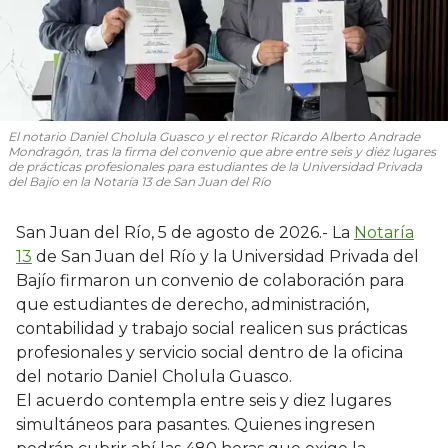
El notario Daniel Cholula Guasco y el rector Ricardo Alberto Andrade
Mondragón, tras la firma del convenio que abre entre seis y diez lugares
de prácticas profesionales para estudiantes de la Universidad Privada
del Bajío en la Notaría 13 de San Juan del Río
San Juan del Río, 5 de agosto de 2026.- La
Notaría
13
de San Juan del Río y la Universidad Privada del
Bajío firmaron un convenio de colaboración para
que estudiantes de derecho, administración,
contabilidad y trabajo social realicen sus prácticas
profesionales y servicio social dentro de la oficina
del notario Daniel Cholula Guasco.
El acuerdo contempla entre seis y diez lugares
simultáneos para pasantes. Quienes ingresen