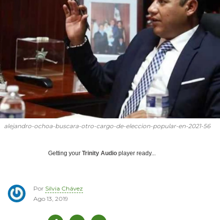
alejandro-ochoa-buscara-otro-cargo-de-eleccion-popular-en-2021-56
Getting your
Trinity Audio
player ready...
Por
Silvia Chávez
Ago 13, 2019