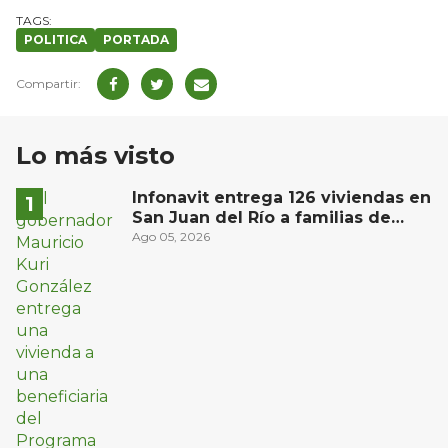
POLITICA
PORTADA
Lo más visto
Infonavit entrega 126 viviendas en
San Juan del Río a familias de
bajos ingresos
Ago 05, 2026