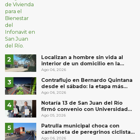
Localizan a hombre sin vida al
interior de un domicilio en la
comunidad El Rodeo, San Juan del
Ago 06, 2026
Río
Contraflujo en Bernardo Quintana
desde el sábado: la etapa más
compleja del operativo vial
Ago 06, 2026
Notaría 13 de San Juan del Río
firmó convenio con Universidad
Privada del Bajío para recibir
Ago 05, 2026
estudiantes en prácticas
Patrulla municipal choca con
camioneta de peregrinos ciclistas
en la autopista México-Querétaro
Ago 06, 2026