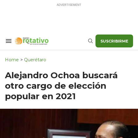
Skip
to
content
SUSCRIBIRME
Search
Buscar
&
Section
Navigation
Home
>
Querétaro
Alejandro Ochoa buscará
otro cargo de elección
popular en 2021