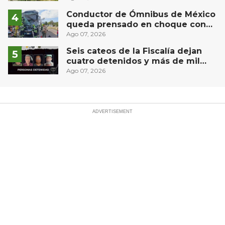
Conductor de Ómnibus de México
queda prensado en choque con
materialista en San Juan del Río
Ago 07, 2026
Seis cateos de la Fiscalía dejan
cuatro detenidos y más de mil
dosis aseguradas en Querétaro
Ago 07, 2026