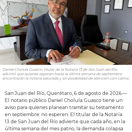
Daniel Cholula Guasco, titular de la Notaría 13 de San Juan del Río,
advirtió que quienes esperen hasta la última semana de septiembre
encontrarán la notaría saturada y sin posibilidad de atención con calma.
San Juan del Río, Querétaro, 6 de agosto de 2026.—
El notario público Daniel Cholula Guasco tiene un
aviso para quienes planean tramitar su testamento
en septiembre: no esperen. El titular de la Notaría
13 de San Juan del Río advierte que cada año, en la
última semana del mes patrio, la demanda colapsa