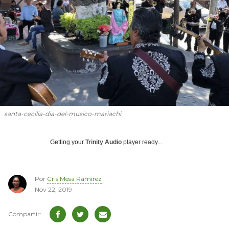
santa-cecilia-dia-del-musico-mariachi
Getting your
Trinity Audio
player ready...
Por
Cris Mesa Ramírez
Nov 22, 2019