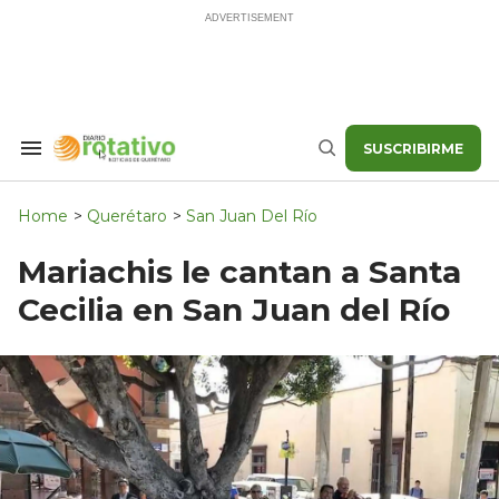
Skip
to
content
SUSCRIBIRME
Search
Buscar
&
Section
Navigation
Home
>
Querétaro
>
San Juan Del Río
Mariachis le cantan a Santa
Cecilia en San Juan del Río