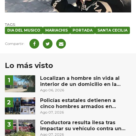
DIA DEL MUSICO
MARIACHIS
PORTADA
SANTA CECILIA
Lo más visto
Localizan a hombre sin vida al
interior de un domicilio en la
comunidad El Rodeo, San Juan del
Ago 06, 2026
Río
Policías estatales detienen a
cinco hombres armados en
Puebla capital
Ago 07, 2026
Conductora resulta ilesa tras
impactar su vehículo contra un
muro en Huimilpan
Ago 07, 2026