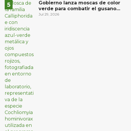
Gobierno lanza moscas de color
verde para combatir el gusano
barrenador: no las mates
Jul 29, 2026