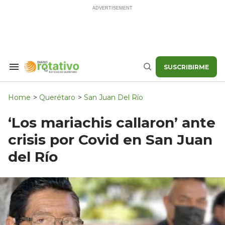
Skip
to
content
SUSCRIBIRME
Search
Buscar
&
Section
Navigation
Home
>
Querétaro
>
San Juan Del Río
‘Los mariachis callaron’ ante
crisis por Covid en San Juan
del Río