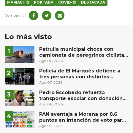
MARIACHIS
PORTADA
COVID-19
DESTACADA
Lo más visto
Patrulla municipal choca con
camioneta de peregrinos ciclistas
en la autopista México-Querétaro
Ago 06, 2026
Policía de El Marqués detiene a
tres personas con distintos
narcóticos
Ago 07, 2026
Pedro Escobedo refuerza
transporte escolar con donación
de camión de Flecha Amarilla para
Ago 06, 2026
universitarios
PAN aventaja a Morena por 8.6
puntos en intención de voto para
gubernatura de Querétaro, según
Ago 07, 2026
Demoscopia