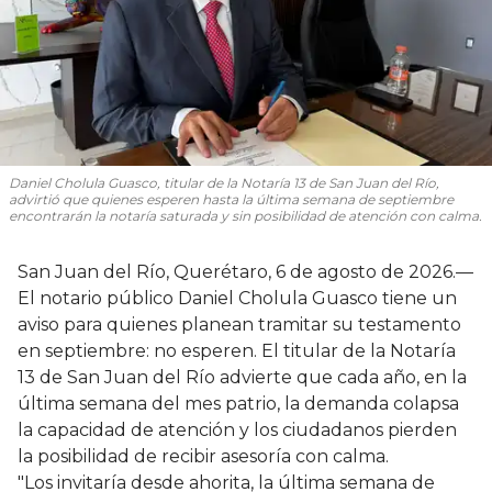
Daniel Cholula Guasco, titular de la Notaría 13 de San Juan del Río,
advirtió que quienes esperen hasta la última semana de septiembre
encontrarán la notaría saturada y sin posibilidad de atención con calma.
San Juan del Río, Querétaro, 6 de agosto de 2026.—
El notario público Daniel Cholula Guasco tiene un
aviso para quienes planean tramitar su testamento
en septiembre: no esperen. El titular de la Notaría
13 de San Juan del Río advierte que cada año, en la
última semana del mes patrio, la demanda colapsa
la capacidad de atención y los ciudadanos pierden
la posibilidad de recibir asesoría con calma.
"Los invitaría desde ahorita, la última semana de