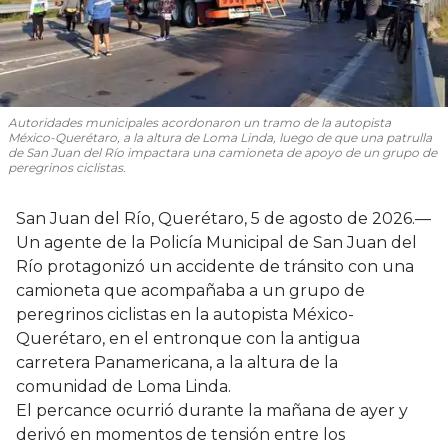
Autoridades municipales acordonaron un tramo de la autopista
México-Querétaro, a la altura de Loma Linda, luego de que una patrulla
de San Juan del Río impactara una camioneta de apoyo de un grupo de
peregrinos ciclistas.
San Juan del Río, Querétaro, 5 de agosto de 2026.—
Un agente de la Policía Municipal de San Juan del
Río protagonizó un accidente de tránsito con una
camioneta que acompañaba a un grupo de
peregrinos ciclistas en la autopista México-
Querétaro, en el entronque con la antigua
carretera Panamericana, a la altura de la
comunidad de Loma Linda.
El percance ocurrió durante la mañana de ayer y
derivó en momentos de tensión entre los