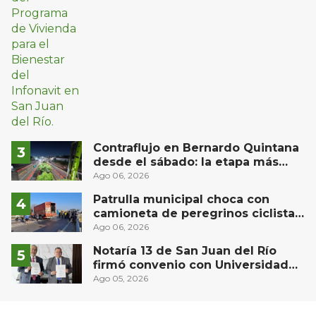
Contraflujo en Bernardo Quintana
desde el sábado: la etapa más
compleja del operativo vial
Ago 06, 2026
Patrulla municipal choca con
camioneta de peregrinos ciclistas
en la autopista México-Querétaro
Ago 06, 2026
Notaría 13 de San Juan del Río
firmó convenio con Universidad
Privada del Bajío para recibir
Ago 05, 2026
estudiantes en prácticas