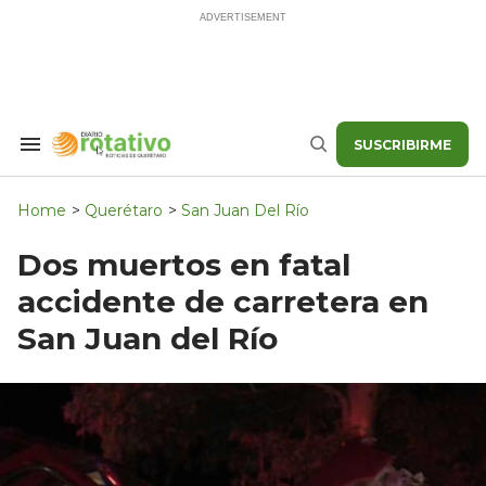
Skip
to
content
SUSCRIBIRME
Search
Buscar
&
Section
Navigation
Home
>
Querétaro
>
San Juan Del Río
Dos muertos en fatal
accidente de carretera en
San Juan del Río