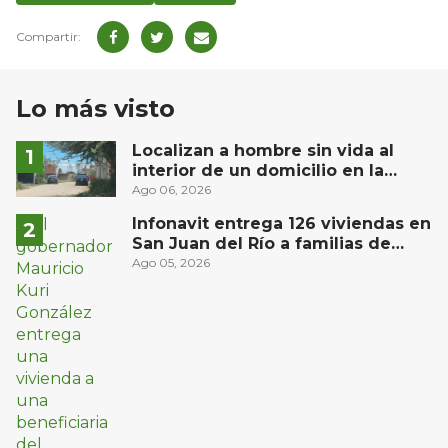
Lo más visto
Localizan a hombre sin vida al
interior de un domicilio en la
comunidad El Rodeo, San Juan del
Ago 06, 2026
Río
Infonavit entrega 126 viviendas en
San Juan del Río a familias de
bajos ingresos
Ago 05, 2026