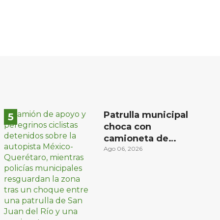
Patrulla municipal
choca con
camioneta de
peregrinos ciclistas
Ago 06, 2026
en la autopista
México-Querétaro