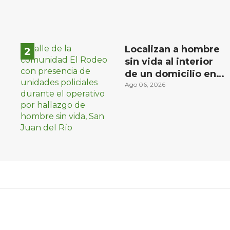
Localizan a hombre
sin vida al interior
de un domicilio en
la comunidad El
Ago 06, 2026
Rodeo, San Juan del
Río