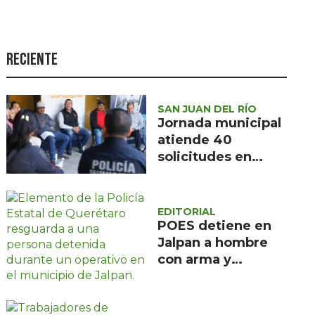
Seguridad
Ciencia y
tecnología
Reciente
Política
Turismo
SAN JUAN DEL RÍO
Jornada municipal
Asuntos Sociales
atiende 40
solicitudes en
Estilo de vida
Barranca de
Opinión
Cocheros
EDITORIAL
POES detiene en
Jalpan a hombre
con arma y
cartuchos sin
licencia