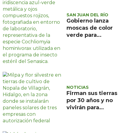
SAN JUAN DEL RÍO
Gobierno lanza
moscas de color
verde para
combatir el
gusano
barrenador: no las
mates
NOTICIAS
Firman sus tierras
por 30 años y no
vivirán para
recuperarlas: el
negocio solar que
devora a Nopala de