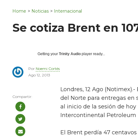
Navigation
San Juan del Río
Home
>
Noticias
>
Internacional
Municipios
Se cotiza Brent en 10
Getting your
Trinity Audio
player ready...
Por
Noemi Cortés
Ago 12, 2013
Londres, 12 Ago (Notimex).- 
del Norte para entregas en 
al inicio de la sesión de ho
Intercontinental Petroleum 
El Brent perdía 47 centavos 