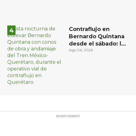
Contraflujo en
Bernardo Quintana
desde el sábado: la
etapa más compleja
Ago 06, 2026
del operativo vial