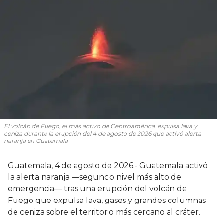
El volcán de Fuego, el más activo de Centroamérica, expulsa lava y
ceniza durante la erupción del 4 de agosto de 2026 que activó alerta
naranja en Guatemala
Guatemala, 4 de agosto de 2026.- Guatemala activó
la alerta naranja —segundo nivel más alto de
emergencia— tras una erupción del volcán de
Fuego que expulsa lava, gases y grandes columnas
de ceniza sobre el territorio más cercano al cráter.