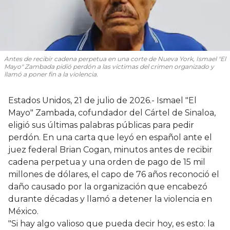
Antes de recibir cadena perpetua en una corte de Nueva York, Ismael "El
Mayo" Zambada pidió perdón a las víctimas del crimen organizado y
llamó a poner fin a la violencia.
Estados Unidos, 21 de julio de 2026.- Ismael "El
Mayo" Zambada, cofundador del Cártel de Sinaloa,
eligió sus últimas palabras públicas para pedir
perdón. En una carta que leyó en español ante el
juez federal Brian Cogan, minutos antes de recibir
cadena perpetua y una orden de pago de 15 mil
millones de dólares, el capo de 76 años reconoció el
daño causado por la organización que encabezó
durante décadas y llamó a detener la violencia en
México.
"Si hay algo valioso que pueda decir hoy, es esto: la