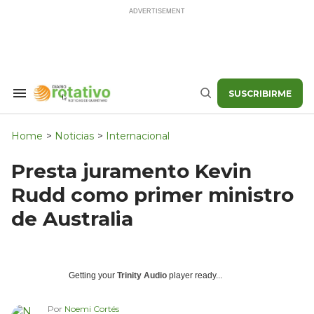
Skip
to
content
SUSCRIBIRME
Search
Buscar
&
Section
Navigation
Home
>
Noticias
>
Internacional
Presta juramento Kevin
Rudd como primer ministro
de Australia
Getting your
Trinity Audio
player ready...
Por
Noemi Cortés