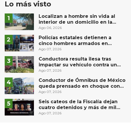
Lo más visto
Localizan a hombre sin vida al
interior de un domicilio en la
comunidad El Rodeo, San Juan del
Ago 06, 2026
Río
Policías estatales detienen a
cinco hombres armados en
Puebla capital
Ago 07, 2026
Conductora resulta ilesa tras
impactar su vehículo contra un
muro en Huimilpan
Ago 07, 2026
Conductor de Ómnibus de México
queda prensado en choque con
materialista en San Juan del Río
Ago 07, 2026
Seis cateos de la Fiscalía dejan
cuatro detenidos y más de mil
dosis aseguradas en Querétaro
Ago 07, 2026