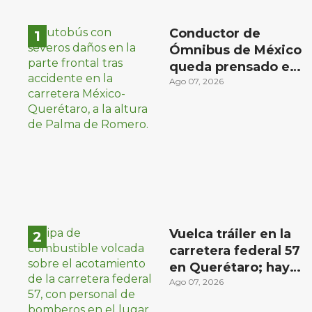
Conductor de
Ómnibus de México
queda prensado en
choque con
Ago 07, 2026
materialista en San
Juan del Río
Vuelca tráiler en la
carretera federal 57
en Querétaro; hay
derrame de
Ago 07, 2026
combustible