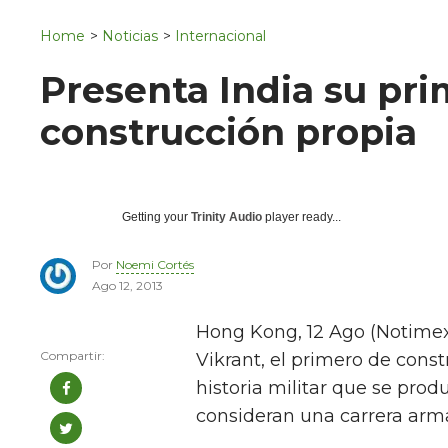
Navigation
San Juan del Río
Home
>
Noticias
>
Internacional
Municipios
Presenta India su pr
construcción propia
Getting your
Trinity Audio
player ready...
Por
Noemi Cortés
Ago 12, 2013
Hong Kong, 12 Ago (Notimex)
Vikrant, el primero de const
historia militar que se pro
consideran una carrera arma