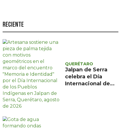
Seguridad
Ciencia y
tecnología
Reciente
Política
Turismo
Asuntos Sociales
QUERÉTARO
Estilo de vida
Jalpan de Serra
celebra el Día
Opinión
Internacional de
los Pueblos
Indígenas con
encuentro gratuito
de tres días