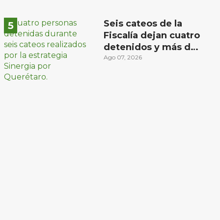
Seis cateos de la
Fiscalía dejan cuatro
detenidos y más de
mil dosis
Ago 07, 2026
aseguradas en
Querétaro