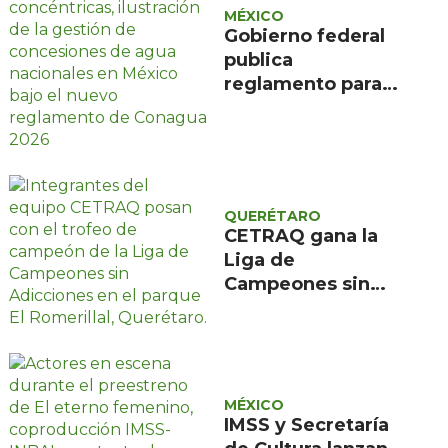
MÉXICO
Gobierno federal
publica
reglamento para
evitar caducidad
de concesiones de
agua
QUERÉTARO
CETRAQ gana la
Liga de
Campeones sin
Adicciones
organizada por
Reencuentro en el
Romerillal
MÉXICO
IMSS y Secretaría