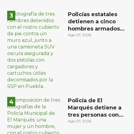
Policías estatales
detienen a cinco
hombres armados
en Puebla capital
Ago 07, 2026
Policía de El
Marqués detiene a
tres personas con
distintos narcóticos
Ago 07, 2026